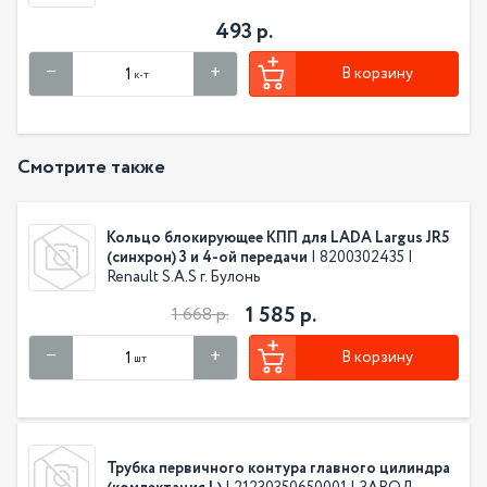
493 р.
В корзину
к-т
Смотрите также
Кольцо блокирующее КПП для LADA Largus JR5
(синхрон) 3 и 4-ой передачи
| 8200302435 |
Renault S.A.S г. Булонь
1 585 р.
1 668 р.
В корзину
шт
Трубка первичного контура главного цилиндра