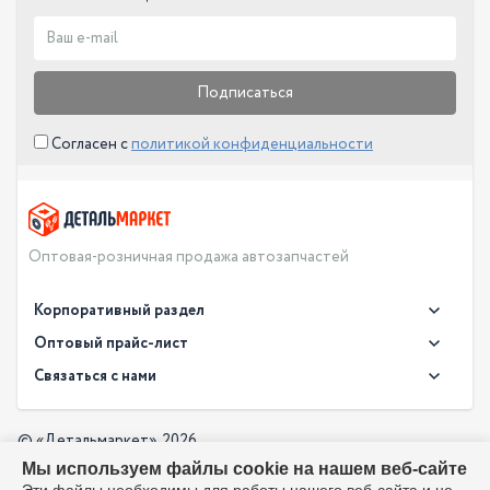
Подписаться
Согласен с
политикой конфиденциальности
Оптовая-розничная продажа автозапчастей
Корпоративный раздел
Новости
Оптовый прайс-лист
Контакты
Связаться с нами
Скачать прайс в XLS
О компании
Доставка
Скачать прайс в PDF
Оптовый прайс-лист
© «Детальмаркет», 2026
Оплата
Мы используем файлы cookie на нашем веб-сайте
Разработка:
Производители
info@detalmarket.ru