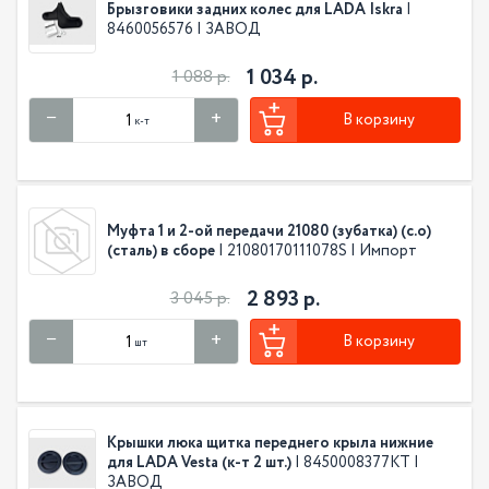
Брызговики задних колес для LADA Iskra
|
8460056576 | ЗАВОД
1 034 р.
1 088 р.
В корзину
к-т
Муфта 1 и 2-ой передачи 21080 (зубатка) (с.о)
(сталь) в сборе
| 21080170111078S | Импорт
2 893 р.
3 045 р.
В корзину
шт
Крышки люка щитка переднего крыла нижние
для LADA Vesta (к-т 2 шт.)
| 8450008377КТ |
ЗАВОД