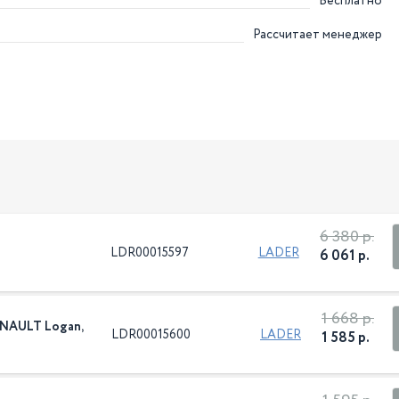
Бесплатно
Рассчитает менеджер
6 380 р.
LDR00015597
LADER
6 061 р.
1 668 р.
ENAULT Logan,
LDR00015600
LADER
1 585 р.