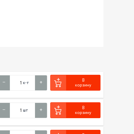
В
к-т
корзину
В
шт
корзину