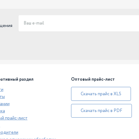
ещения
ативный раздел
Оптовый прайс-лист
ти
Скачать прайс в XLS
ты
ании
Скачать прайс в PDF
ка
й прайс-лист
а
водители