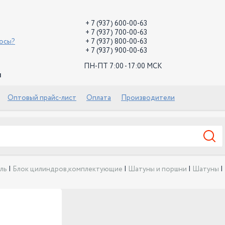
+ 7 (937) 600-00-63
+ 7 (937) 700-00-63
росы?
+ 7 (937) 800-00-63
+ 7 (937) 900-00-63
ПН-ПТ 7:00 - 17:00 МСК
й
Оптовый прайс-лист
Оплата
Производители
ль
|
Блок цилиндров,комплектующие
|
Шатуны и поршни
|
Шатуны
|