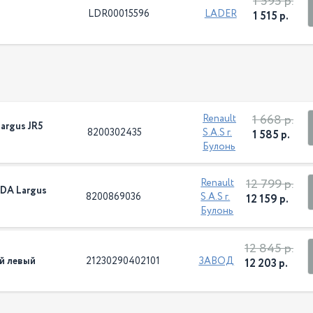
1 595 р.
LDR00015596
LADER
1 515 р.
1 668 р.
Renault
argus JR5
8200302435
S.A.S г.
1 585 р.
Булонь
12 799 р.
Renault
DA Largus
8200869036
S.A.S г.
12 159 р.
Булонь
12 845 р.
ий левый
21230290402101
ЗАВОД
12 203 р.