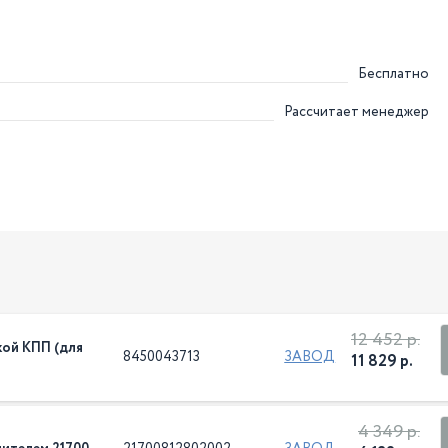
Бесплатно
Рассчитает менеджер
12 452 р.
кой КПП (для
8450043713
ЗАВОД
11 829 р.
4 349 р.