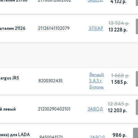
ителем 21700
21700812802002
ЗАВОД
4 132 р.
13 924 р.
ателем 21126
21126141102079
ЭЛКАР
13 228 р.
1 668 р.
Renault
argus JR5
8200302435
S.A.S г.
1 585 р.
Булонь
12 845 р.
ий левый
21230290402101
ЗАВОД
12 203 р.
ника) для LADA
986 р.
8450041571
ЗАВОД