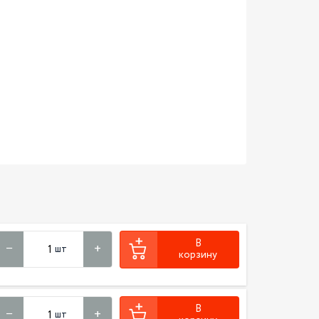
В
шт
корзину
В
шт