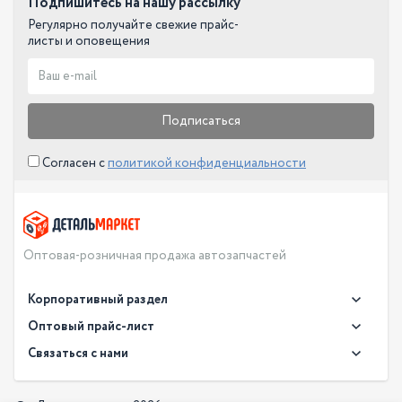
Подпишитесь на нашу рассылку
Регулярно получайте свежие прайс-
листы и оповещения
Подписаться
Согласен с
политикой конфиденциальности
Оптовая-розничная продажа автозапчастей
Корпоративный раздел
Новости
Оптовый прайс-лист
Контакты
Связаться с нами
Скачать прайс в XLS
О компании
Доставка
Скачать прайс в PDF
Оптовый прайс-лист