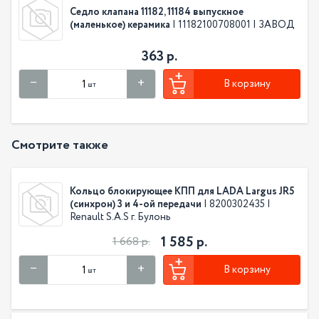
Седло клапана 11182, 11184 выпускное
(маленькое) керамика
| 11182100708001 | ЗАВОД
363 р.
В корзину
шт
Смотрите также
Кольцо блокирующее КПП для LADA Largus JR5
(синхрон) 3 и 4-ой передачи
| 8200302435 |
Renault S.A.S г. Булонь
1 585 р.
1 668 р.
В корзину
шт