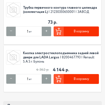
Трубка первичного контура главного цилиндра
(комлектация L)
| 21230350650001 | ЗАВОД
73 р.
В корзину
шт
Кнопка электростеклоподъемника задней левой
двери для LADA Largus
| 8200467793 | Renault
S.A.S г. Булонь
4 144 р.
4 362 р.
В корзину
шт