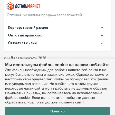
Оптовая-розничная продажа автозапчастей
Корпоративный раздел
Новости
Оптовый прайс-лист
Контакты
Связаться с нами
Скачать прайс в XLS
О компании
Доставка
Скачать прайс в PDF
Оптовый прайс-лист
© «Детальмаркет», 2026
Оплата
Мы используем файлы cookie на нашем веб-сайте
Разработка:
Производители
info@detalmarket.ru
Эти файлы необходимы для работы нашего веб-сайта и не
Политика в отношении обработки персональных данных
могут быть отключены в наших системах. Однако вы можете
Перезвоните мне
Все упоминания товарных знаков (включая LADA и АвтоВАЗ)
настроить свой браузер так, чтобы он блокировал эти файлы
используются исключительно для указания совместимости
или уведомлял вас о них. Но знайте, что в этом случае
товаров и соответствуют положениям ст. 1487, 1484
некоторые части сайта могут работать не должным образом.
Гражданского кодекса РФ. Интернет-магазин не является
Нажимая «Принять», вы соглашаетесь на использование
официальным дистрибьютором или представителем ПАО
файлов cookie. Если вы не хотите, чтобы эти данные
«АвтоВАЗ». Любое использование товарного знака
обрабатывались, то вы должны покинуть сайт!
направлено лишь на объективное информирование о
Понятно
совместимости и не вводит покупателя в заблуждение