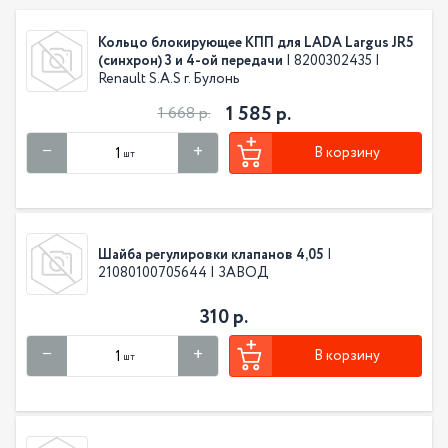
Кольцо блокирующее КПП для LADA Largus JR5
(синхрон) 3 и 4-ой передачи
| 8200302435 |
Renault S.A.S г. Булонь
1 585 р.
1 668 р.
В корзину
шт
Шайба регулировки клапанов 4,05
|
21080100705644 | ЗАВОД
310 р.
В корзину
шт