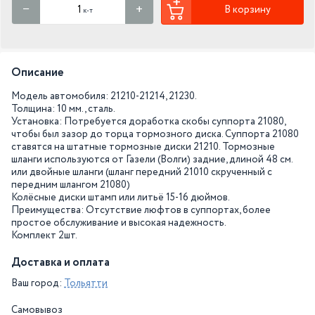
В корзину
к-т
Описание
Модель автомобиля: 21210-21214, 21230.
Толщина: 10 мм., сталь.
Установка: Потребуется доработка скобы суппорта 21080,
чтобы был зазop дo тopца тормозного диска. Суппорта 21080
ставятся на штатные тормозные диски 21210. Тормозные
шланги используются от Газели (Волги) задние, длиной 48 см.
или двойные шланги (шланг передний 21010 скрученный с
передним шлангом 21080)
Колёсные диски штамп или литьё 15-16 дюймов.
Преимущества: Отсутствие люфтов в суппортах, более
простое обслуживание и высокая надежность.
Комплект 2шт.
Доставка и оплата
Ваш город:
Тольятти
Самовывоз