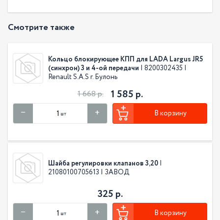
Смотрите также
Кольцо блокирующее КПП для LADA Largus JR5
(синхрон) 3 и 4-ой передачи
| 8200302435 |
Renault S.A.S г. Булонь
1 585 р.
1 668 р.
В корзину
шт
Шайба регулировки клапанов 3,20
|
21080100705613 | ЗАВОД
325 р.
В корзину
шт