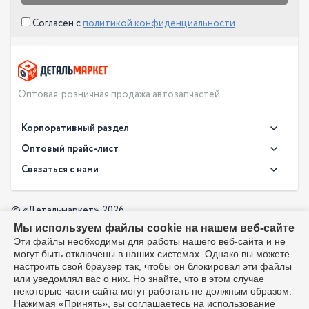
Согласен с
политикой конфиденциальности
Оптовая-розничная продажа автозапчастей
Корпоративный раздел
Новости
Оптовый прайс-лист
Контакты
Связаться с нами
Скачать прайс в XLS
О компании
Доставка
Скачать прайс в PDF
Оптовый прайс-лист
© «Детальмаркет», 2026
Оплата
Мы используем файлы cookie на нашем веб-сайте
Разработка:
Производители
info@detalmarket.ru
Эти файлы необходимы для работы нашего веб-сайта и не
Политика в отношении обработки персональных данных
могут быть отключены в наших системах. Однако вы можете
Перезвоните мне
Все упоминания товарных знаков (включая LADA и АвтоВАЗ)
настроить свой браузер так, чтобы он блокировал эти файлы
используются исключительно для указания совместимости
или уведомлял вас о них. Но знайте, что в этом случае
товаров и соответствуют положениям ст. 1487, 1484
некоторые части сайта могут работать не должным образом.
Гражданского кодекса РФ. Интернет-магазин не является
Нажимая «Принять», вы соглашаетесь на использование