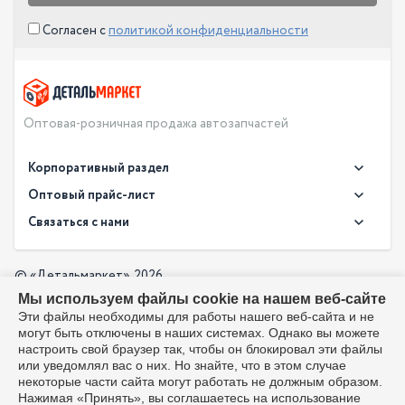
Согласен с
политикой конфиденциальности
Оптовая-розничная продажа автозапчастей
Корпоративный раздел
Новости
Оптовый прайс-лист
Контакты
Связаться с нами
Скачать прайс в XLS
О компании
Доставка
Скачать прайс в PDF
Оптовый прайс-лист
© «Детальмаркет», 2026
Оплата
Мы используем файлы cookie на нашем веб-сайте
Разработка:
Производители
info@detalmarket.ru
Эти файлы необходимы для работы нашего веб-сайта и не
Политика в отношении обработки персональных данных
могут быть отключены в наших системах. Однако вы можете
Перезвоните мне
Все упоминания товарных знаков (включая LADA и АвтоВАЗ)
настроить свой браузер так, чтобы он блокировал эти файлы
используются исключительно для указания совместимости
или уведомлял вас о них. Но знайте, что в этом случае
товаров и соответствуют положениям ст. 1487, 1484
некоторые части сайта могут работать не должным образом.
Гражданского кодекса РФ. Интернет-магазин не является
Нажимая «Принять», вы соглашаетесь на использование