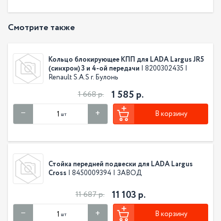
Смотрите также
Кольцо блокирующее КПП для LADA Largus JR5
(синхрон) 3 и 4-ой передачи
| 8200302435 |
Renault S.A.S г. Булонь
1 585 р.
1 668 р.
В корзину
шт
Стойка передней подвески для LADA Largus
Cross
| 8450009394 | ЗАВОД
11 103 р.
11 687 р.
В корзину
шт