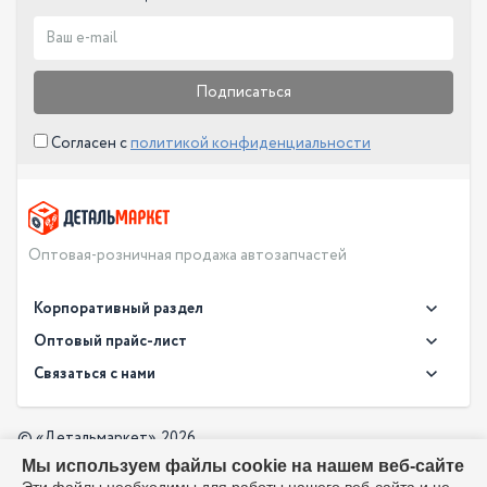
Подписаться
Согласен с
политикой конфиденциальности
Оптовая-розничная продажа автозапчастей
Корпоративный раздел
Новости
Оптовый прайс-лист
Контакты
Связаться с нами
Скачать прайс в XLS
О компании
Доставка
Скачать прайс в PDF
Оптовый прайс-лист
© «Детальмаркет», 2026
Оплата
Мы используем файлы cookie на нашем веб-сайте
Разработка:
Производители
info@detalmarket.ru