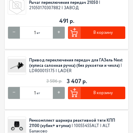
Рычаг переключения передач 21050
|
21050170307882 | ЗАВОД
491 р.
В корзину
шт
Привод переключения передач для ГАЗель Next
(кулиса салонная ручка) (без рукоятки и чехла)
|
LDR00015175 | LADER
3 407 р.
3 586 р.
В корзину
шт
Ремкомплект шарнира реактивной тяги КПП
21100 (кубик+ втулки)
| 10055455ALT | ALT
Балаково