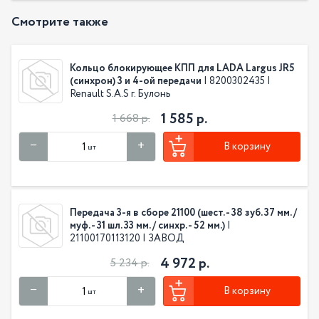
Смотрите также
Кольцо блокирующее КПП для LADA Largus JR5
(синхрон) 3 и 4-ой передачи
| 8200302435 |
Renault S.A.S г. Булонь
1 585 р.
1 668 р.
В корзину
шт
Передача 3-я в сборе 21100 (шест. - 38 зуб. 37 мм. /
муф. - 31 шл. 33 мм. / синхр. - 52 мм.)
|
21100170113120 | ЗАВОД
4 972 р.
5 234 р.
В корзину
шт