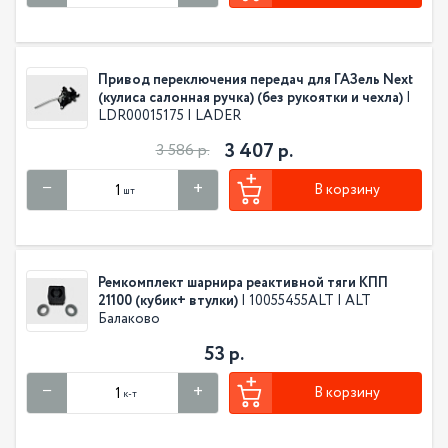
Привод переключения передач для ГАЗель Next
(кулиса салонная ручка) (без рукоятки и чехла)
|
LDR00015175 | LADER
3 407 р.
3 586 р.
В корзину
шт
Ремкомплект шарнира реактивной тяги КПП
21100 (кубик+ втулки)
| 10055455ALT | ALT
Балаково
53 р.
В корзину
к-т