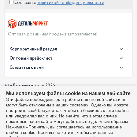
Согласен с
политикой конфиденциальности
Оптовая-розничная продажа автозапчастей
Корпоративный раздел
Новости
Оптовый прайс-лист
Контакты
Связаться с нами
Скачать прайс в XLS
О компании
Доставка
Скачать прайс в PDF
Оптовый прайс-лист
© «Детальмаркет», 2026
Оплата
Мы используем файлы cookie на нашем веб-сайте
Разработка:
Производители
info@detalmarket.ru
Эти файлы необходимы для работы нашего веб-сайта и не
Политика в отношении обработки персональных данных
могут быть отключены в наших системах. Однако вы можете
Перезвоните мне
Все упоминания товарных знаков (включая LADA и АвтоВАЗ)
настроить свой браузер так, чтобы он блокировал эти файлы
используются исключительно для указания совместимости
или уведомлял вас о них. Но знайте, что в этом случае
товаров и соответствуют положениям ст. 1487, 1484
некоторые части сайта могут работать не должным образом.
Гражданского кодекса РФ. Интернет-магазин не является
Нажимая «Принять», вы соглашаетесь на использование
официальным дистрибьютором или представителем ПАО
файлов cookie. Если вы не хотите, чтобы эти данные