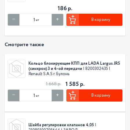
186 р.
В корзину
шт
Смотрите также
Кольцо блокирующее КПП для LADA Largus JR5
(синхрон) 3 и 4-ой передачи
| 8200302435 |
Renault S.A.S г. Булонь
1 585 р.
1 668 р.
В корзину
шт
Шайба регулировки клапанов 4,05
|