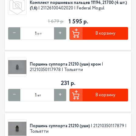
Комплект поршневых пальцев 11194, 21700 (4 шт.)
(1,6)
| 21126100402020 | Federal Mogul
1 595 р.
1 679 р.
В корзину
к-т
Поршень суппорта 21210 (уши) хром
|
21210350117978 | Тольятти
231 р.
В корзину
шт
Поршень суппорта 21210 (уши)
| 21210350117879 |
Тольятти