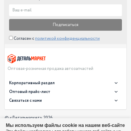
Подписаться
Согласен с
политикой конфиденциальности
Оптовая-розничная продажа автозапчастей
Корпоративный раздел
Новости
Оптовый прайс-лист
Контакты
Связаться с нами
Скачать прайс в XLS
О компании
Доставка
Скачать прайс в PDF
Оптовый прайс-лист
© «Детальмаркет», 2026
Оплата
Мы используем файлы cookie на нашем веб-сайте
Разработка:
Производители
info@detalmarket.ru