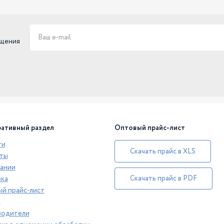
ещения
ативный раздел
Оптовый прайс-лист
ти
Скачать прайс в XLS
ты
ании
Скачать прайс в PDF
ка
й прайс-лист
а
водители