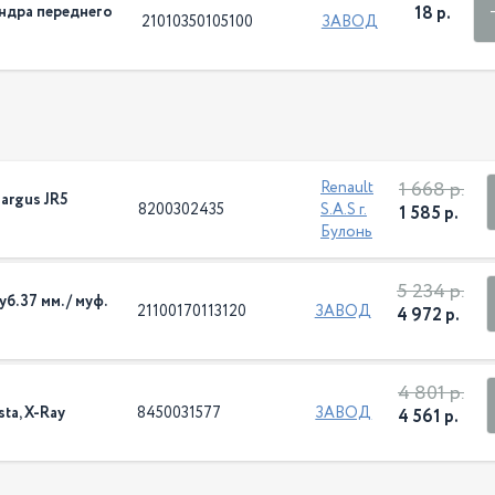
ндра переднего
18 р.
21010350105100
ЗАВОД
1 668 р.
Renault
argus JR5
8200302435
S.A.S г.
1 585 р.
Булонь
5 234 р.
б. 37 мм. / муф.
21100170113120
ЗАВОД
4 972 р.
4 801 р.
ta, X-Ray
8450031577
ЗАВОД
4 561 р.