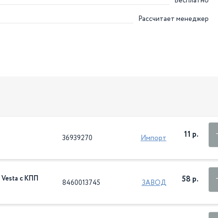
Бесплатно
Рассчитает менеджер
11 р.
36939270
Импорт
Vesta c КПП
58 р.
8460013745
ЗАВОД