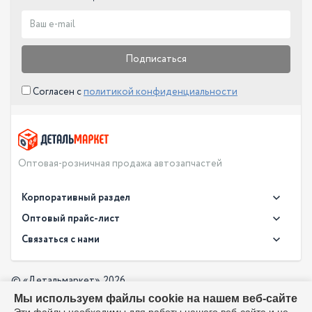
Подписаться
Согласен с
политикой конфиденциальности
Оптовая-розничная продажа автозапчастей
Корпоративный раздел
Новости
Оптовый прайс-лист
Контакты
Связаться с нами
Скачать прайс в XLS
О компании
Доставка
Скачать прайс в PDF
Оптовый прайс-лист
© «Детальмаркет», 2026
Оплата
Мы используем файлы cookie на нашем веб-сайте
Разработка:
Производители
info@detalmarket.ru