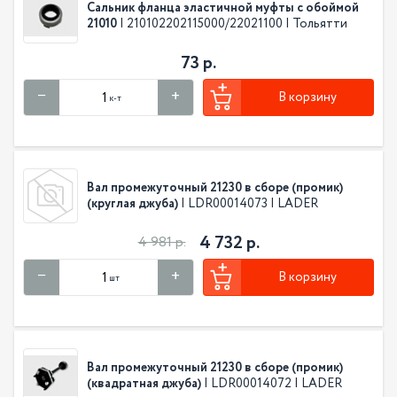
Сальник фланца эластичной муфты с обоймой
21010
| 210102202115000/22021100 | Тольятти
73 р.
В корзину
к-т
Вал промежуточный 21230 в сборе (промик)
(круглая джуба)
| LDR00014073 | LADER
4 732 р.
4 981 р.
В корзину
шт
Вал промежуточный 21230 в сборе (промик)
(квадратная джуба)
| LDR00014072 | LADER