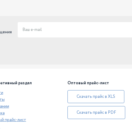
ещения
ативный раздел
Оптовый прайс-лист
ти
Скачать прайс в XLS
ты
ании
Скачать прайс в PDF
ка
й прайс-лист
а