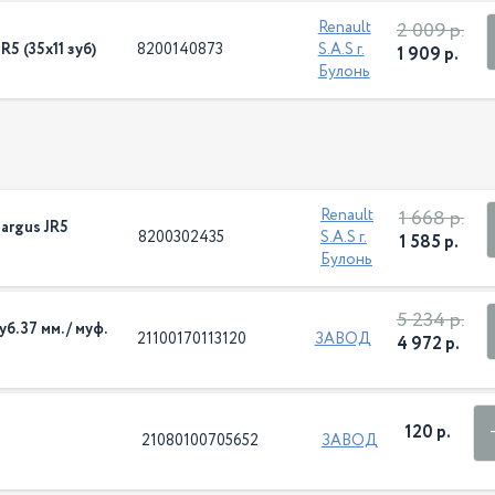
2 009 р.
Renault
5 (35х11 зуб)
8200140873
S.A.S г.
1 909 р.
Булонь
1 668 р.
Renault
argus JR5
8200302435
S.A.S г.
1 585 р.
Булонь
5 234 р.
б. 37 мм. / муф.
21100170113120
ЗАВОД
4 972 р.
120 р.
21080100705652
ЗАВОД