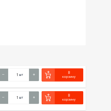
В
шт
корзину
В
шт
корзину