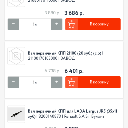
21080170110500 | ЗАВОД
3 686 р.
3 880 р.
В корзину
шт
Вал первичный КПП 21100 (20 зуб.) (с.о)
|
21100170103000 | ЗАВОД
6 401 р.
6 738 р.
В корзину
шт
Вал первичный КПП для LADA Largus JR5 (35х11
зуб)
| 8200140873 | Renault S.A.S г. Булонь