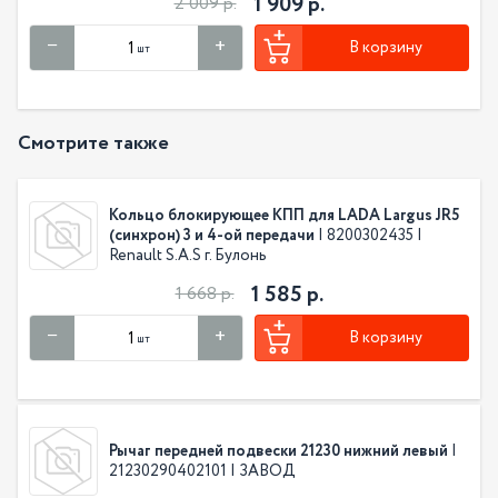
1 909 р.
2 009 р.
В корзину
шт
Смотрите также
Кольцо блокирующее КПП для LADA Largus JR5
(синхрон) 3 и 4-ой передачи
| 8200302435 |
Renault S.A.S г. Булонь
1 585 р.
1 668 р.
В корзину
шт
Рычаг передней подвески 21230 нижний левый
|
21230290402101 | ЗАВОД