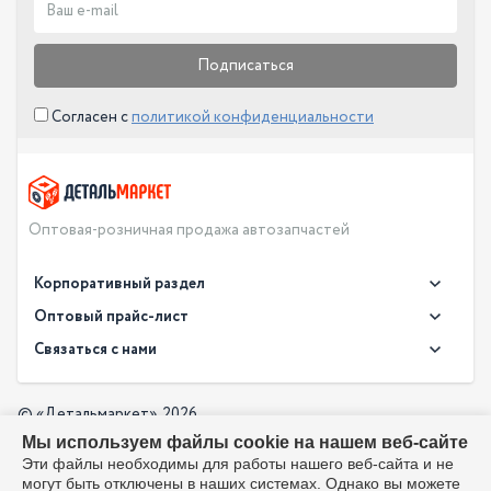
Подписаться
Согласен с
политикой конфиденциальности
Оптовая-розничная продажа автозапчастей
Корпоративный раздел
Новости
Оптовый прайс-лист
Контакты
Связаться с нами
Скачать прайс в XLS
О компании
Доставка
Скачать прайс в PDF
Оптовый прайс-лист
© «Детальмаркет», 2026
Оплата
Мы используем файлы cookie на нашем веб-сайте
Разработка:
Производители
info@detalmarket.ru
Эти файлы необходимы для работы нашего веб-сайта и не
Политика в отношении обработки персональных данных
могут быть отключены в наших системах. Однако вы можете