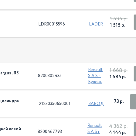
1 595 р.
LDR00015596
LADER
1 515 р.
1 668 р.
Renault
argus JR5
8200302435
S.A.S г.
1 585 р.
Булонь
 цилиндра
73 р.
21230350650001
ЗАВОД
4 362 р.
Renault
дней левой
8200467793
S.A.S г.
4 144 р.