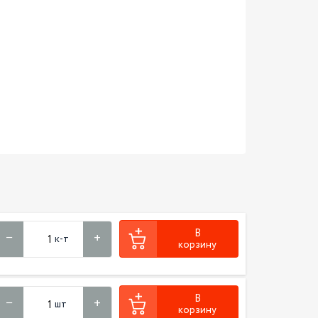
В
к-т
корзину
В
шт
корзину