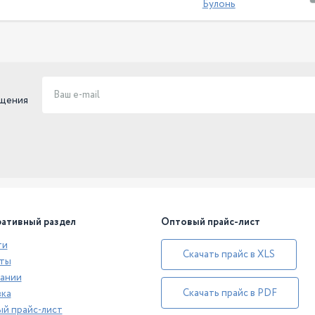
Булонь
ещения
ативный раздел
Оптовый прайс-лист
ти
Скачать прайс в XLS
ты
ании
Скачать прайс в PDF
ка
й прайс-лист