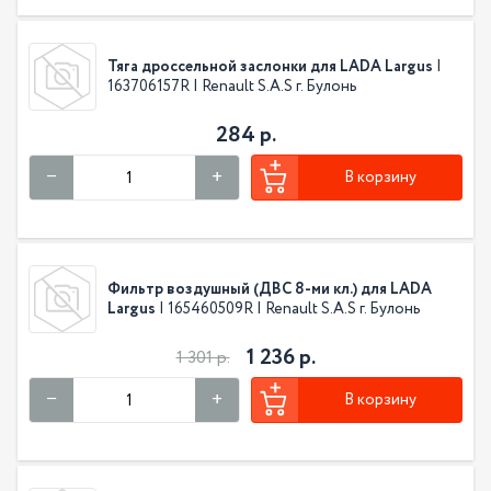
Тяга дроссельной заслонки для LADA Largus
|
163706157R | Renault S.A.S г. Булонь
284 р.
В корзину
Фильтр воздушный (ДВС 8-ми кл.) для LADA
Largus
| 165460509R | Renault S.A.S г. Булонь
1 236 р.
1 301 р.
В корзину