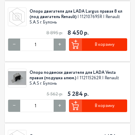
Опора двигателя для LADA Largus правая 8 кл
(под двигатель Renault)
| 112107695R | Renault
S.A.S г. Булонь
8 450 р.
8 895 р.
В корзину
Опора подвески двигателя для LADA Vesta
правая (подушка алюм.)
| 112115262R | Renault
S.A.S г. Булонь
5 284 р.
5 562 р.
В корзину