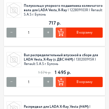
Полукольцо упорного подшипника коленчатого
вала для LADA Vesta, X-Ray
| 122809103R | Renault
S.A.S г. Булонь
717 р.
В корзину
Вал распределительный впускной в сборе для
LADA Vesta, X-Ray (с ДВС Н4М)
| 130200915R |
Renault S.A.S г. Булонь
1 495 р.
1 574 р.
В корзину
Распредвал для LADA X-Ray, Vesta (H4M)
|