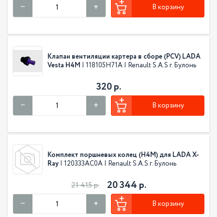
В корзину
Клапан вентиляции картера в сборе (PCV) LADA
Vesta H4M
| 118105H71A | Renault S.A.S г. Булонь
320 р.
В корзину
Комплект поршневых колец (H4M) для LADA X-
Ray
| 120333AC0A | Renault S.A.S г. Булонь
20 344 р.
21 415 р.
В корзину