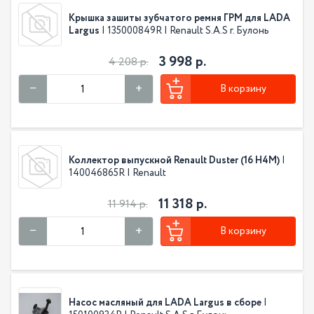
Крышка зашиты зубчатого ремня ГРМ для LADA
Largus
| 135000849R | Renault S.A.S г. Булонь
3 998 р.
4 208 р.
В корзину
Коллектор выпускной Renault Duster (16 H4M)
|
140046865R | Renault
11 318 р.
11 914 р.
В корзину
Насос масляный для LADA Largus в сборе
|