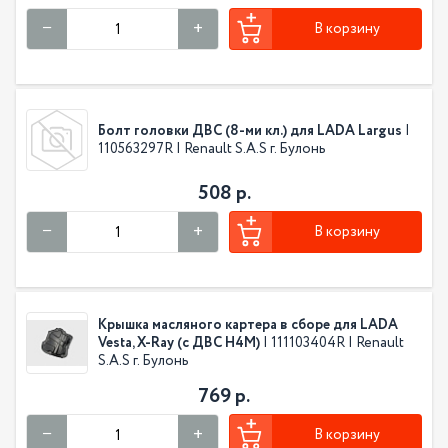
В корзину
Болт головки ДВС (8-ми кл.) для LADA Largus
|
110563297R | Renault S.A.S г. Булонь
508 р.
В корзину
Крышка масляного картера в сборе для LADA
Vesta, X-Ray (с ДВС H4M)
| 111103404R | Renault
S.A.S г. Булонь
769 р.
В корзину