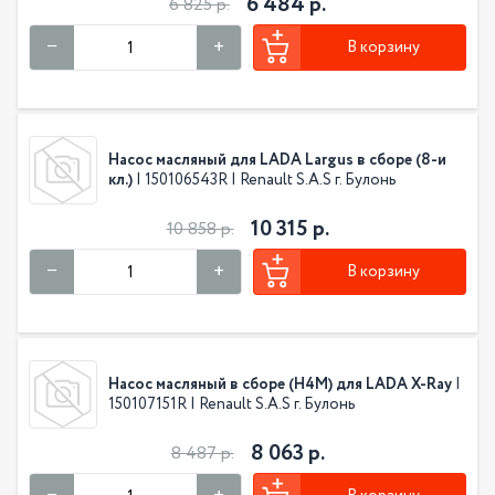
6 484 р.
6 825 р.
В корзину
Насос масляный для LADA Largus в сборе (8-и
кл.)
| 150106543R | Renault S.A.S г. Булонь
10 315 р.
10 858 р.
В корзину
Насос масляный в сборе (H4M) для LADA X-Ray
|
150107151R | Renault S.A.S г. Булонь
8 063 р.
8 487 р.