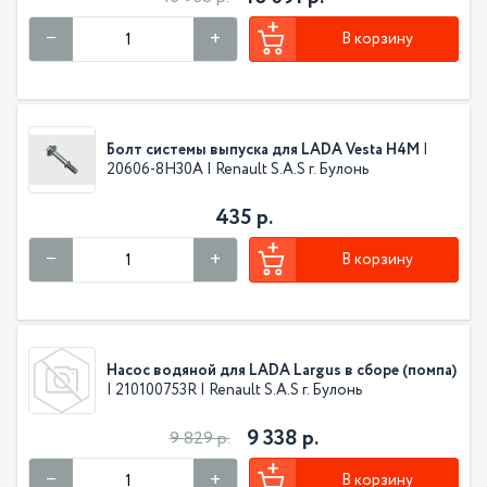
В корзину
Болт системы выпуска для LADA Vesta H4M
|
20606-8H30A | Renault S.A.S г. Булонь
435 р.
В корзину
Насос водяной для LADA Largus в сборе (помпа)
| 210100753R | Renault S.A.S г. Булонь
9 338 р.
9 829 р.
В корзину