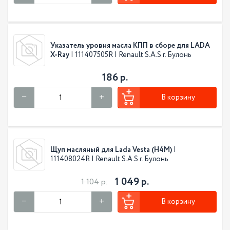
Указатель уровня масла КПП в сборе для LADA
X-Ray
| 111407505R | Renault S.A.S г. Булонь
186 р.
В корзину
Щуп масляный для Lada Vesta (H4M)
|
111408024R | Renault S.A.S г. Булонь
1 049 р.
1 104 р.
В корзину