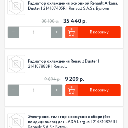
Радиатор охлаждения основной Renault Arkana,
Duster
| 214107405R | Renault S.A.S г. Булонь
35 440 р.
38 108 р.
В корзину
Радиатор охлаждения Renault Duster
|
214107888R | Renault
9 209 р.
9 694 р.
В корзину
Электровентилятор с кожухом в сборе (без
кондиционера) для LADA Largus
| 214810826R |
Renault S.A.S г. Булонь