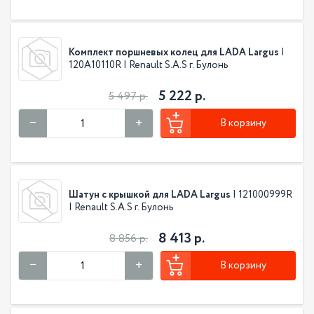
Комплект поршневых колец для LADA Largus
|
120A10110R | Renault S.A.S г. Булонь
5 222 р.
5 497 р.
В корзину
Шатун с крышкой для LADA Largus
| 121000999R
| Renault S.A.S г. Булонь
8 413 р.
8 856 р.
В корзину