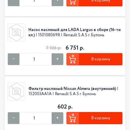
В корзину
Насос масляный для LADA Largus в сборе (16-ти
кл.)
| 150108069R | Renault S.A.S г. Булонь
6 751 р.
7 106 р.
В корзину
Фильтр масляный Nissan Almera (внутренний)
|
152003AA1A | Renault S.A.S г. Булонь
602 р.
В корзину