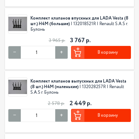
Комплект клапанов впускных для LADA Vesta (8
шт.) H4M (большие)
| 132018521R | Renault S.A.S г.
Булонь
3 767 р.
3 965 р.
В корзину
Комплект клапанов выпускных для LADA Vesta
(8 шт.) H4M (маленькие)
| 132028257R | Renault
S.A.S г. Булонь
2 449 р.
2 578 р.
В корзину