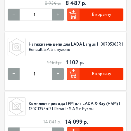
8 487 р.
8 934 р.
В корзину
Натяжитель цепи для LADA Largus
| 130705365R |
Renault S.A.S г. Булонь
1 102 р.
1 160 р.
В корзину
Комплект привода ГРМ для LADA X-Ray (H4M)
|
130C13954R | Renault S.A.S г. Булонь
14 099 р.
14 841 р.