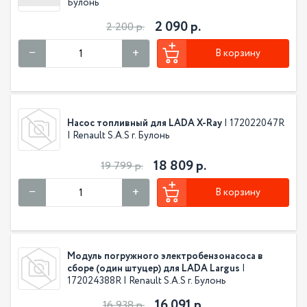
Булонь
2 090 р.
2 200 р.
В корзину
Насос топливный для LADA X-Ray
| 172022047R
| Renault S.A.S г. Булонь
18 809 р.
19 799 р.
В корзину
Модуль погружного электробензонасоса в
сборе (один штуцер) для LADA Largus
|
172024388R | Renault S.A.S г. Булонь
16 091 р.
16 938 р.