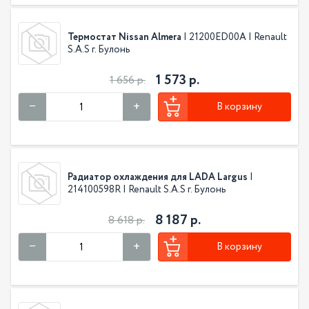
Термостат Nissan Almera
| 21200ED00A | Renault
S.A.S г. Булонь
1 573 р.
1 656 р.
В корзину
Радиатор охлаждения для LADA Largus
|
214100598R | Renault S.A.S г. Булонь
8 187 р.
8 618 р.
В корзину