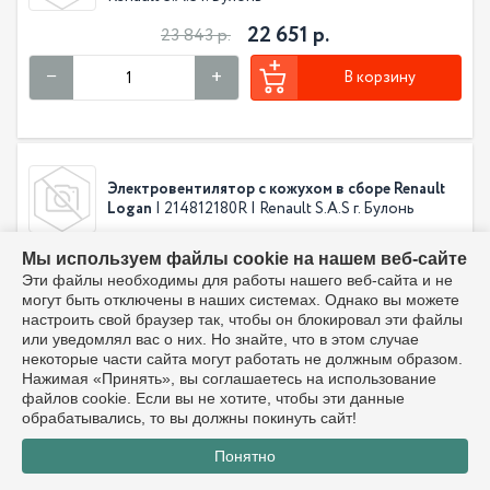
22 651 р.
23 843 р.
В корзину
Электровентилятор с кожухом в сборе Renault
Logan
| 214812180R | Renault S.A.S г. Булонь
4 727 р.
4 976 р.
Мы используем файлы cookie на нашем веб-сайте
Эти файлы необходимы для работы нашего веб-сайта и не
В корзину
могут быть отключены в наших системах. Однако вы можете
настроить свой браузер так, чтобы он блокировал эти файлы
или уведомлял вас о них. Но знайте, что в этом случае
некоторые части сайта могут работать не должным образом.
Нажимая «Принять», вы соглашаетесь на использование
файлов cookie. Если вы не хотите, чтобы эти данные
Шланг подводящий радиатора для LADA Largus
обрабатывались, то вы должны покинуть сайт!
| 215010073R | Renault S.A.S г. Булонь
Понятно
5 322 р.
5 602 р.