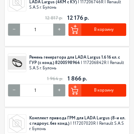
LADA Largus (4KM c КУ)
| 117206746R | Renault
S.A.S г. Булонь
12 176 р.
12 817 р.
В корзину
Ремень генератора для LADA Largus 1.6 16 кл. с
ГУР (с конд.) 8200598964
| 117206842R | Renault
S.A.S г. Булонь
1 866 р.
1 964 р.
В корзину
Комплект привода ГРМ для LADA Largus (8-и кл.
с гидроус. без конд.)
| 117207020R | Renault S.A.S
г. Булонь