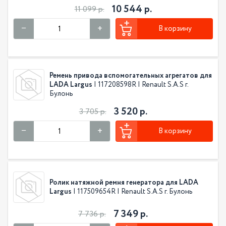
10 544 р.
11 099 р.
В корзину
Ремень привода вспомогательных агрегатов для
LADA Largus
| 117208598R | Renault S.A.S г.
Булонь
3 520 р.
3 705 р.
В корзину
Ролик натяжной ремня генератора для LADA
Largus
| 117509654R | Renault S.A.S г. Булонь
7 349 р.
7 736 р.