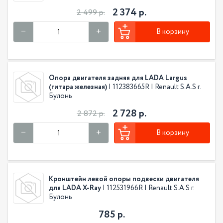
2 374 р.
2 499 р.
В корзину
Опора двигателя задняя для LADA Largus
(гитара железная)
| 112383665R | Renault S.A.S г.
Булонь
2 728 р.
2 872 р.
В корзину
Кронштейн левой опоры подвески двигателя
для LADA X-Ray
| 112531966R | Renault S.A.S г.
Булонь
785 р.