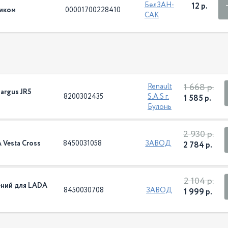
БелЗАН-
12 р.
ником
00001700228410
САК
1 668 р.
Renault
argus JR5
8200302435
S.A.S г.
1 585 р.
Булонь
2 930 р.
 Vesta Cross
8450031058
ЗАВОД
2 784 р.
2 104 р.
ений для LADA
8450030708
ЗАВОД
1 999 р.