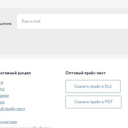
ещения
ативный раздел
Оптовый прайс-лист
ти
Скачать прайс в XLS
ты
ании
Скачать прайс в PDF
ка
й прайс-лист
а
водители