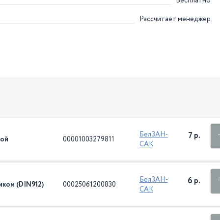
Бесплатно
Рассчитает менеджер
БелЗАН-
7 р.
кой
00001003279811
САК
БелЗАН-
6 р.
иком (DIN912)
00025061200830
САК