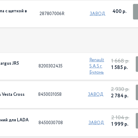
ла с щеткой в
400 р.
287807006R
ЗАВОД
1 668 р.
Renault
argus JR5
8200302435
S.A.S г.
1 585 р.
Булонь
2 930 р.
 Vesta Cross
8450031058
ЗАВОД
2 784 р.
2 104 р.
ений для LADA
8450030708
ЗАВОД
1 999 р.