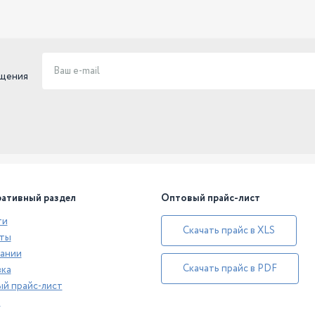
ещения
ативный раздел
Оптовый прайс-лист
ти
Скачать прайс в XLS
ты
ании
Скачать прайс в PDF
ка
й прайс-лист
а