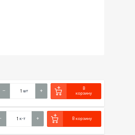
В
шт
корзину
к-т
В корзину