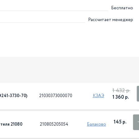
Бесплатно
Рассчитает менеджер
1 432 р.
241-3730-70)
21030373000070
КЗАЭ
1 360 р.
145 р.
теля 21080
210805205054
Балаково