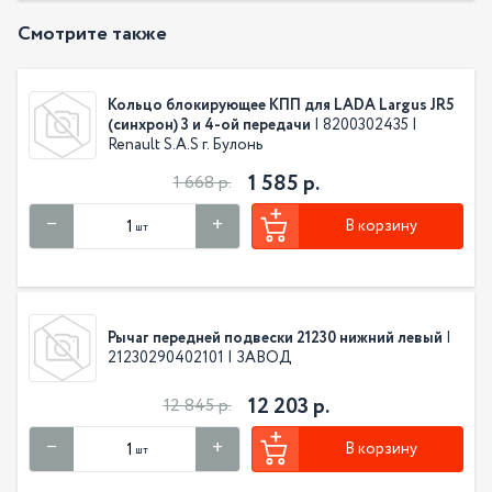
Смотрите также
Кольцо блокирующее КПП для LADA Largus JR5
(синхрон) 3 и 4-ой передачи
| 8200302435 |
Renault S.A.S г. Булонь
1 585 р.
1 668 р.
В корзину
шт
Рычаг передней подвески 21230 нижний левый
|
21230290402101 | ЗАВОД
12 203 р.
12 845 р.
В корзину
шт