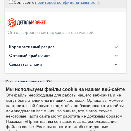
Согласен с
политикой конфиденциальности
Оптовая-розничная продажа автозапчастей
Корпоративный раздел
Новости
Оптовый прайс-лист
Контакты
Связаться с нами
Скачать прайс в XLS
О компании
Доставка
Скачать прайс в PDF
Оптовый прайс-лист
© «Детальмаркет», 2026
Оплата
Мы используем файлы cookie на нашем веб-сайте
Разработка:
Производители
info@detalmarket.ru
Эти файлы необходимы для работы нашего веб-сайта и не
Политика в отношении обработки персональных данных
могут быть отключены в наших системах. Однако вы можете
Перезвоните мне
Все упоминания товарных знаков (включая LADA и АвтоВАЗ)
настроить свой браузер так, чтобы он блокировал эти файлы
используются исключительно для указания совместимости
или уведомлял вас о них. Но знайте, что в этом случае
товаров и соответствуют положениям ст. 1487, 1484
некоторые части сайта могут работать не должным образом.
Гражданского кодекса РФ. Интернет-магазин не является
Нажимая «Принять», вы соглашаетесь на использование
официальным дистрибьютором или представителем ПАО
файлов cookie. Если вы не хотите, чтобы эти данные