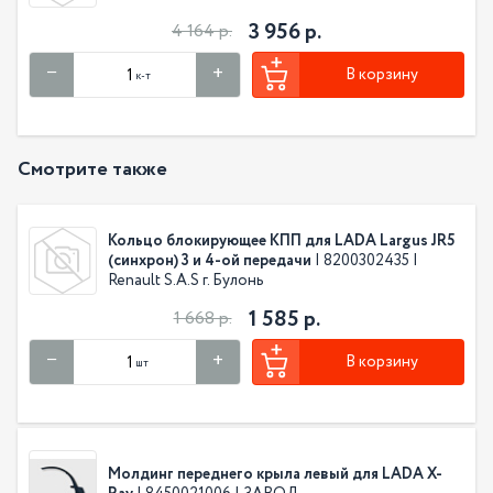
3 956 р.
4 164 р.
В корзину
к-т
Смотрите также
Кольцо блокирующее КПП для LADA Largus JR5
(синхрон) 3 и 4-ой передачи
| 8200302435 |
Renault S.A.S г. Булонь
1 585 р.
1 668 р.
В корзину
шт
Молдинг переднего крыла левый для LADA X-