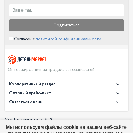
Подписаться
Согласен с
политикой конфиденциальности
Оптовая-розничная продажа автозапчастей
Корпоративный раздел
Новости
Оптовый прайс-лист
Контакты
Связаться с нами
Скачать прайс в XLS
О компании
Доставка
Скачать прайс в PDF
Оптовый прайс-лист
© «Детальмаркет», 2026
Оплата
Мы используем файлы cookie на нашем веб-сайте
Разработка:
Производители
info@detalmarket.ru