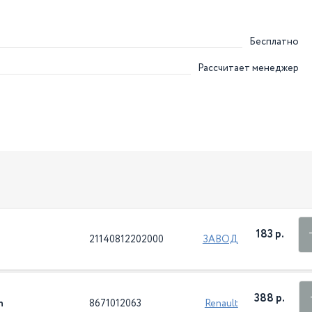
Бесплатно
Рассчитает менеджер
183 р.
21140812202000
ЗАВОД
388 р.
n
8671012063
Renault