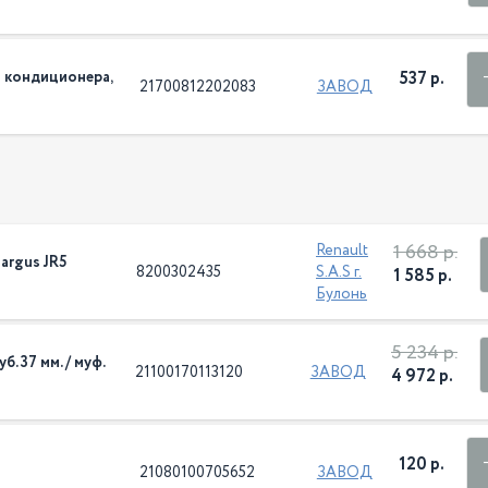
з кондиционера,
537 р.
21700812202083
ЗАВОД
1 668 р.
Renault
argus JR5
8200302435
S.A.S г.
1 585 р.
Булонь
5 234 р.
б. 37 мм. / муф.
21100170113120
ЗАВОД
4 972 р.
120 р.
21080100705652
ЗАВОД