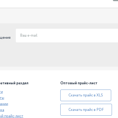
ещения
ативный раздел
Оптовый прайс-лист
ти
Скачать прайс в XLS
ты
ании
Скачать прайс в PDF
ка
й прайс-лист