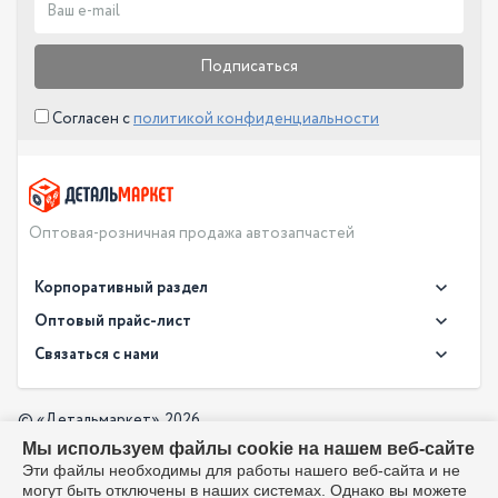
Подписаться
Согласен с
политикой конфиденциальности
Оптовая-розничная продажа автозапчастей
Корпоративный раздел
Новости
Оптовый прайс-лист
Контакты
Связаться с нами
Скачать прайс в XLS
О компании
Доставка
Скачать прайс в PDF
Оптовый прайс-лист
© «Детальмаркет», 2026
Оплата
Мы используем файлы cookie на нашем веб-сайте
Разработка:
Производители
info@detalmarket.ru
Эти файлы необходимы для работы нашего веб-сайта и не
Политика в отношении обработки персональных данных
могут быть отключены в наших системах. Однако вы можете