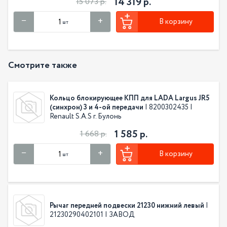
14 319 р.
15 073 р.
В корзину
шт
Смотрите также
Кольцо блокирующее КПП для LADA Largus JR5
(синхрон) 3 и 4-ой передачи
| 8200302435 |
Renault S.A.S г. Булонь
1 585 р.
1 668 р.
В корзину
шт
Рычаг передней подвески 21230 нижний левый
|
21230290402101 | ЗАВОД