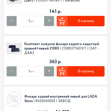
(2шт)
| 210503716018КТ | Балаково
141 р.
В корзину
к-т
Комплект кожухов фонаря заднего защитный
правый+левый 21080
| 21080371601КТ | ОАТ -
ДААЗ
363 р.
В корзину
к-т
Фонарь задний внутренний левый для LADA
Vesta
| 8450040005 | ЗАВОД