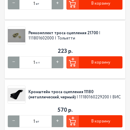
В корзину
шт
Ремкомплект троса сцепления 21700
|
111801602000 | Тольятти
223 р.
В корзину
к-т
Кронштейн троса сцепления 11180
(металлический, черный)
| 11180160229200 | ВИС
570 р.
В корзину
шт