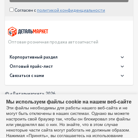
Согласен с
политикой конфиденциальности
Оптовая-розничная продажа автозапчастей
Корпоративный раздел
Новости
Оптовый прайс-лист
Контакты
Связаться с нами
Скачать прайс в XLS
О компании
Доставка
Скачать прайс в PDF
Оптовый прайс-лист
© «Детальмаркет», 2026
Оплата
Мы используем файлы cookie на нашем веб-сайте
Разработка:
Производители
info@detalmarket.ru
Эти файлы необходимы для работы нашего веб-сайта и не
Политика в отношении обработки персональных данных
могут быть отключены в наших системах. Однако вы можете
Перезвоните мне
Все упоминания товарных знаков (включая LADA и АвтоВАЗ)
настроить свой браузер так, чтобы он блокировал эти файлы
используются исключительно для указания совместимости
или уведомлял вас о них. Но знайте, что в этом случае
товаров и соответствуют положениям ст. 1487, 1484
некоторые части сайта могут работать не должным образом.
Гражданского кодекса РФ. Интернет-магазин не является
Нажимая «Принять», вы соглашаетесь на использование