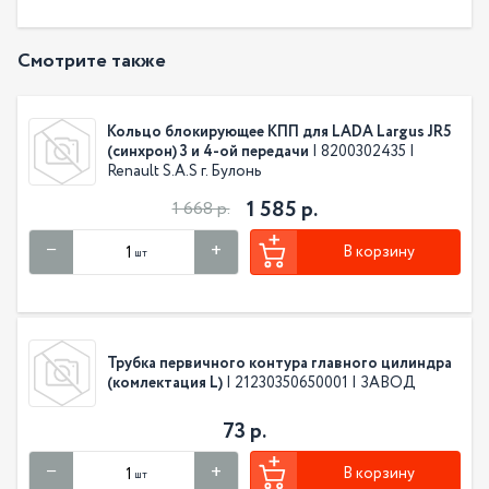
Смотрите также
Кольцо блокирующее КПП для LADA Largus JR5
(синхрон) 3 и 4-ой передачи
| 8200302435 |
Renault S.A.S г. Булонь
1 585 р.
1 668 р.
В корзину
шт
Трубка первичного контура главного цилиндра
(комлектация L)
| 21230350650001 | ЗАВОД
73 р.
В корзину
шт