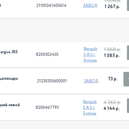
1 334 р.
0
21100341405614
ЗАВОД
1 267 р.
1 668 р.
Renault
argus JR5
8200302435
S.A.S г.
1 585 р.
Булонь
 цилиндра
73 р.
21230350650001
ЗАВОД
4 362 р.
Renault
дней левой
8200467793
S.A.S г.
4 144 р.
Булонь