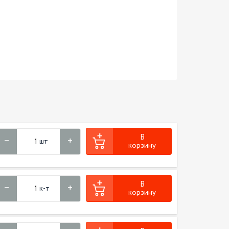
В
шт
корзину
В
к-т
корзину