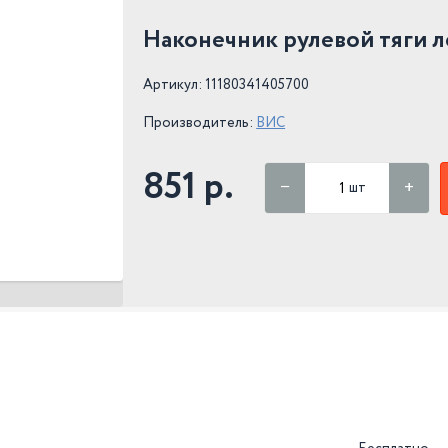
Наконечник рулевой тяги л
Артикул: 11180341405700
Производитель:
ВИС
851 р.
шт