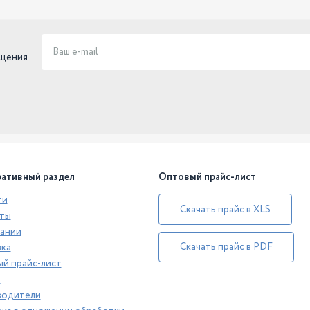
ещения
ативный раздел
Оптовый прайс-лист
ти
Скачать прайс в XLS
ты
ании
Скачать прайс в PDF
ка
й прайс-лист
а
водители