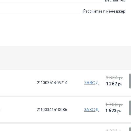
Бесплатно
Рассчитает менеджер
1 334 р.
21100341405714
ЗАВОД
1 267 р.
1 708 р.
0
21100341410086
ЗАВОД
1 623 р.