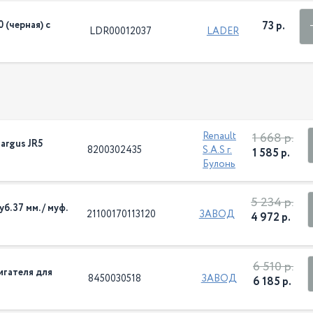
 (черная) с
73 р.
LDR00012037
LADER
1 668 р.
Renault
argus JR5
8200302435
S.A.S г.
1 585 р.
Булонь
5 234 р.
б. 37 мм. / муф.
21100170113120
ЗАВОД
4 972 р.
6 510 р.
игателя для
8450030518
ЗАВОД
6 185 р.