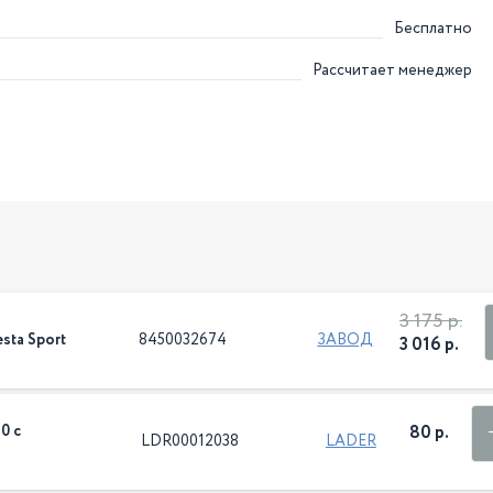
Бесплатно
Рассчитает менеджер
3 175 р.
sta Sport
8450032674
ЗАВОД
3 016 р.
0 с
80 р.
LDR00012038
LADER