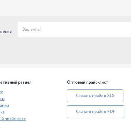
ещения
ативный раздел
Оптовый прайс-лист
ти
Скачать прайс в XLS
ты
ании
Скачать прайс в PDF
ка
й прайс-лист
а