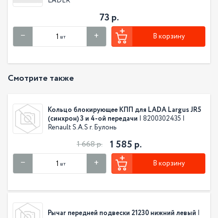
LADER
73 р.
В корзину
шт
Смотрите также
Кольцо блокирующее КПП для LADA Largus JR5
(синхрон) 3 и 4-ой передачи
| 8200302435 |
Renault S.A.S г. Булонь
1 585 р.
1 668 р.
В корзину
шт
Рычаг передней подвески 21230 нижний левый
|