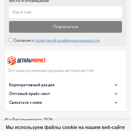
листы и оповещения
Подписаться
Согласен с
политикой конфиденциальности
Оптовая-розничная продажа автозапчастей
Корпоративный раздел
Новости
Оптовый прайс-лист
Контакты
Связаться с нами
Скачать прайс в XLS
О компании
Доставка
Скачать прайс в PDF
Оптовый прайс-лист
© «Детальмаркет», 2026
Оплата
Мы используем файлы cookie на нашем веб-сайте
Разработка: