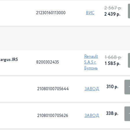
2 567 р.
21230160113000
ВИС
2 439 р.
1 668 р.
Renault
argus JR5
8200302435
S.A.S г.
1 585 р.
Булонь
310 р.
21080100705644
ЗАВОД
338 р.
21080100705626
ЗАВОД