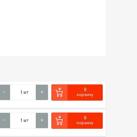
В
шт
корзину
В
шт
корзину