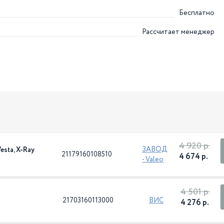
Бесплатно
Рассчитает менеджер
4 920 р.
ЗАВОД
sta, X-Ray
21179160108510
4 674 р.
- Valeo
4 501 р.
21703160113000
ВИС
4 276 р.