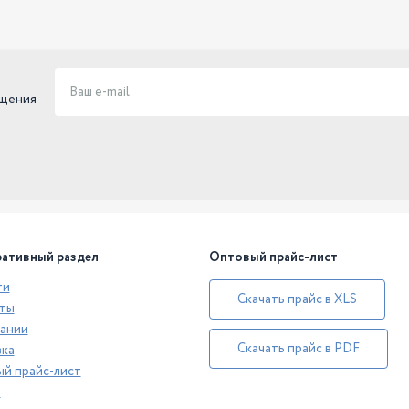
ещения
ативный раздел
Оптовый прайс-лист
ти
Скачать прайс в XLS
ты
ании
Скачать прайс в PDF
ка
й прайс-лист
а