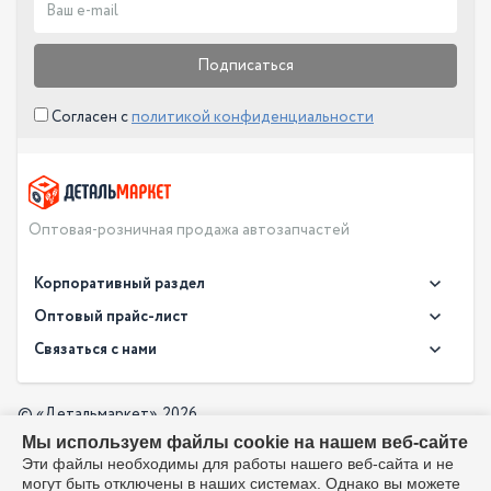
Подписаться
Согласен с
политикой конфиденциальности
Оптовая-розничная продажа автозапчастей
Корпоративный раздел
Новости
Оптовый прайс-лист
Контакты
Связаться с нами
Скачать прайс в XLS
О компании
Доставка
Скачать прайс в PDF
Оптовый прайс-лист
© «Детальмаркет», 2026
Оплата
Мы используем файлы cookie на нашем веб-сайте
Разработка:
Производители
info@detalmarket.ru
Эти файлы необходимы для работы нашего веб-сайта и не
Политика в отношении обработки персональных данных
могут быть отключены в наших системах. Однако вы можете