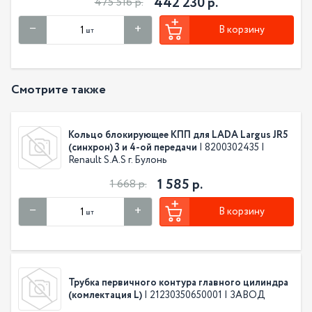
442 230 р.
475 516 р.
В корзину
шт
Смотрите также
Кольцо блокирующее КПП для LADA Largus JR5
(синхрон) 3 и 4-ой передачи
| 8200302435 |
Renault S.A.S г. Булонь
1 585 р.
1 668 р.
В корзину
шт
Трубка первичного контура главного цилиндра
(комлектация L)
| 21230350650001 | ЗАВОД