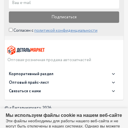
Подписаться
Согласен с
политикой конфиденциальности
Оптовая-розничная продажа автозапчастей
Корпоративный раздел
Новости
Оптовый прайс-лист
Контакты
Связаться с нами
Скачать прайс в XLS
О компании
Доставка
Скачать прайс в PDF
Оптовый прайс-лист
© «Детальмаркет», 2026
Оплата
Мы используем файлы cookie на нашем веб-сайте
Разработка:
Производители
info@detalmarket.ru
Эти файлы необходимы для работы нашего веб-сайта и не
Политика в отношении обработки персональных данных
могут быть отключены в наших системах. Однако вы можете