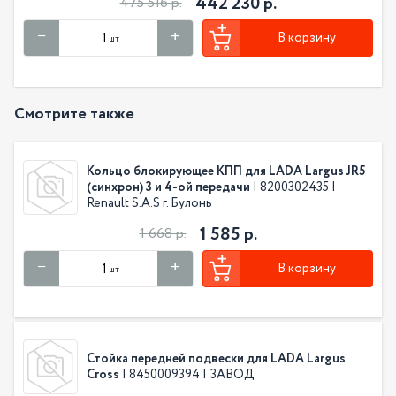
442 230 р.
475 516 р.
В корзину
шт
Смотрите также
Кольцо блокирующее КПП для LADA Largus JR5
(синхрон) 3 и 4-ой передачи
| 8200302435 |
Renault S.A.S г. Булонь
1 585 р.
1 668 р.
В корзину
шт
Стойка передней подвески для LADA Largus
Cross
| 8450009394 | ЗАВОД