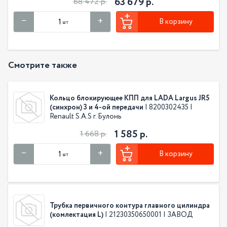
63 679 р.
68 472 р.
В корзину
шт
Смотрите также
Кольцо блокирующее КПП для LADA Largus JR5
(синхрон) 3 и 4-ой передачи
| 8200302435 |
Renault S.A.S г. Булонь
1 585 р.
1 668 р.
В корзину
шт
Трубка первичного контура главного цилиндра
(комлектация L)
| 21230350650001 | ЗАВОД