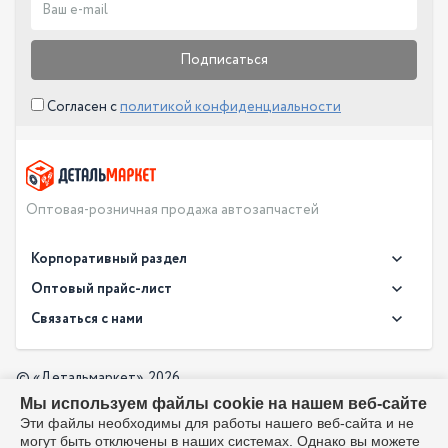
Подписаться
Согласен с
политикой конфиденциальности
Оптовая-розничная продажа автозапчастей
Корпоративный раздел
Новости
Оптовый прайс-лист
Контакты
Связаться с нами
Скачать прайс в XLS
О компании
Доставка
Скачать прайс в PDF
Оптовый прайс-лист
© «Детальмаркет», 2026
Оплата
Мы используем файлы cookie на нашем веб-сайте
Разработка:
Производители
info@detalmarket.ru
Эти файлы необходимы для работы нашего веб-сайта и не
Политика в отношении обработки персональных данных
могут быть отключены в наших системах. Однако вы можете