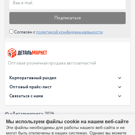
Подписаться
Согласен с
политикой конфиденциальности
Оптовая-розничная продажа автозапчастей
Корпоративный раздел
Новости
Оптовый прайс-лист
Контакты
Связаться с нами
Скачать прайс в XLS
О компании
Доставка
Скачать прайс в PDF
Оптовый прайс-лист
© «Детальмаркет», 2026
Оплата
Мы используем файлы cookie на нашем веб-сайте
Разработка:
Производители
info@detalmarket.ru
Эти файлы необходимы для работы нашего веб-сайта и не
Политика в отношении обработки персональных данных
могут быть отключены в наших системах. Однако вы можете