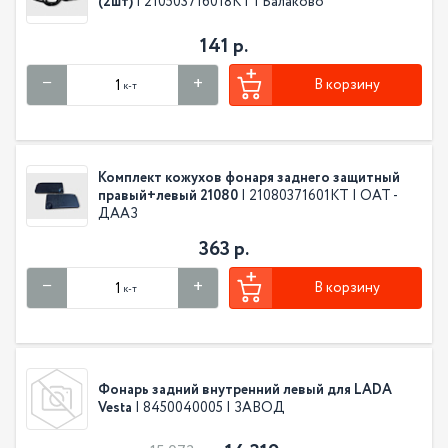
(2шт)
| 210503716018КТ | Балаково
141 р.
В корзину
к-т
Комплект кожухов фонаря заднего защитный
правый+левый 21080
| 21080371601КТ | ОАТ -
ДААЗ
363 р.
В корзину
к-т
Фонарь задний внутренний левый для LADA
Vesta
| 8450040005 | ЗАВОД