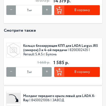
14 319 р.
15 073 р.
В корзину
шт
Смотрите также
Кольцо блокирующее КПП для LADA Largus JR5
(синхрон) 3 и 4-ой передачи
| 8200302435 |
Renault S.A.S г. Булонь
1 585 р.
1 668 р.
В корзину
шт
Молдинг переднего крыла левый для LADA X-
Ray
| 8450021006 | ЗАВОД