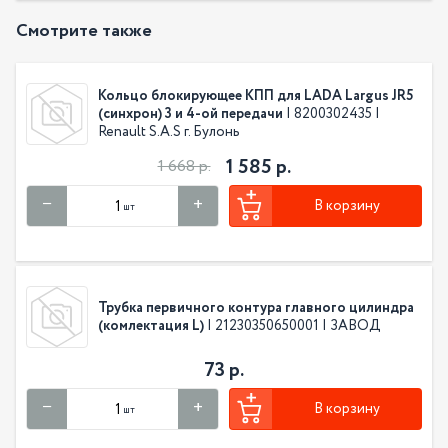
Смотрите также
Кольцо блокирующее КПП для LADA Largus JR5
(синхрон) 3 и 4-ой передачи
| 8200302435 |
Renault S.A.S г. Булонь
1 585 р.
1 668 р.
В корзину
шт
Трубка первичного контура главного цилиндра
(комлектация L)
| 21230350650001 | ЗАВОД
73 р.
В корзину
шт