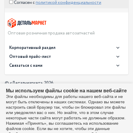
Согласен с
политикой конфиденциальности
Оптовая-розничная продажа автозапчастей
Корпоративный раздел
Новости
Оптовый прайс-лист
Контакты
Связаться с нами
Скачать прайс в XLS
О компании
Доставка
Скачать прайс в PDF
Оптовый прайс-лист
© «Детальмаркет», 2026
Оплата
Мы используем файлы cookie на нашем веб-сайте
Разработка:
Производители
info@detalmarket.ru
Эти файлы необходимы для работы нашего веб-сайта и не
Политика в отношении обработки персональных данных
могут быть отключены в наших системах. Однако вы можете
Перезвоните мне
Все упоминания товарных знаков (включая LADA и АвтоВАЗ)
настроить свой браузер так, чтобы он блокировал эти файлы
используются исключительно для указания совместимости
или уведомлял вас о них. Но знайте, что в этом случае
товаров и соответствуют положениям ст. 1487, 1484
некоторые части сайта могут работать не должным образом.
Гражданского кодекса РФ. Интернет-магазин не является
Нажимая «Принять», вы соглашаетесь на использование
официальным дистрибьютором или представителем ПАО
файлов cookie. Если вы не хотите, чтобы эти данные