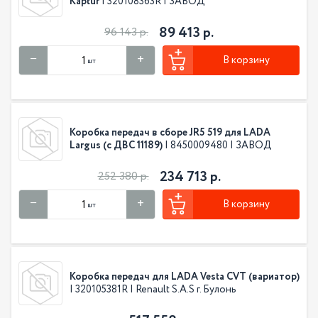
Kaptur
| 320108363R | ЗАВОД
89 413 р.
96 143 р.
В корзину
шт
Коробка передач в сборе JR5 519 для LADA
Largus (с ДВС 11189)
| 8450009480 | ЗАВОД
234 713 р.
252 380 р.
В корзину
шт
Коробка передач для LADA Vesta CVT (вариатор)
| 320105381R | Renault S.A.S г. Булонь