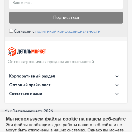
Подписаться
Согласен с
политикой конфиденциальности
Оптовая-розничная продажа автозапчастей
Корпоративный раздел
Новости
Оптовый прайс-лист
Контакты
Связаться с нами
Скачать прайс в XLS
О компании
Доставка
Скачать прайс в PDF
Оптовый прайс-лист
© «Детальмаркет», 2026
Оплата
Мы используем файлы cookie на нашем веб-сайте
Разработка:
Производители
info@detalmarket.ru
Эти файлы необходимы для работы нашего веб-сайта и не
Политика в отношении обработки персональных данных
могут быть отключены в наших системах. Однако вы можете