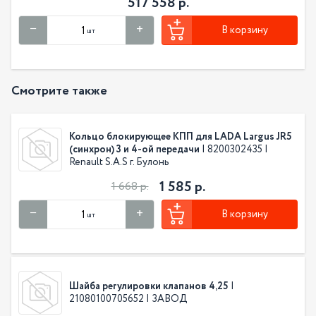
517 558 р.
В корзину
шт
Смотрите также
Кольцо блокирующее КПП для LADA Largus JR5
(синхрон) 3 и 4-ой передачи
| 8200302435 |
Renault S.A.S г. Булонь
1 585 р.
1 668 р.
В корзину
шт
Шайба регулировки клапанов 4,25
|
21080100705652 | ЗАВОД