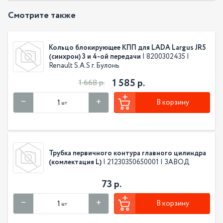
Смотрите также
Кольцо блокирующее КПП для LADA Largus JR5
(синхрон) 3 и 4-ой передачи
| 8200302435 |
Renault S.A.S г. Булонь
1 585 р.
1 668 р.
В корзину
шт
Трубка первичного контура главного цилиндра
(комлектация L)
| 21230350650001 | ЗАВОД
73 р.
В корзину
шт