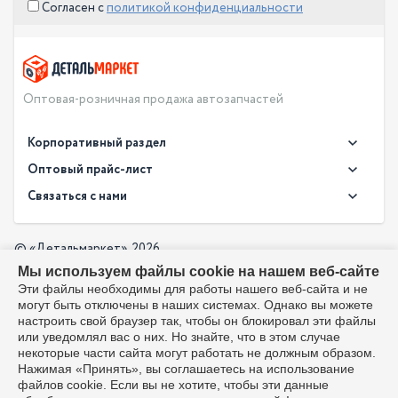
Согласен с
политикой конфиденциальности
Оптовая-розничная продажа автозапчастей
Корпоративный раздел
Новости
Оптовый прайс-лист
Контакты
Связаться с нами
Скачать прайс в XLS
О компании
Доставка
Скачать прайс в PDF
Оптовый прайс-лист
© «Детальмаркет», 2026
Оплата
Мы используем файлы cookie на нашем веб-сайте
Разработка:
Производители
info@detalmarket.ru
Эти файлы необходимы для работы нашего веб-сайта и не
Политика в отношении обработки персональных данных
могут быть отключены в наших системах. Однако вы можете
Перезвоните мне
Все упоминания товарных знаков (включая LADA и АвтоВАЗ)
настроить свой браузер так, чтобы он блокировал эти файлы
используются исключительно для указания совместимости
или уведомлял вас о них. Но знайте, что в этом случае
товаров и соответствуют положениям ст. 1487, 1484
некоторые части сайта могут работать не должным образом.
Гражданского кодекса РФ. Интернет-магазин не является
Нажимая «Принять», вы соглашаетесь на использование
официальным дистрибьютором или представителем ПАО
файлов cookie. Если вы не хотите, чтобы эти данные