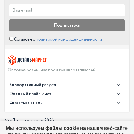
Подписаться
Согласен с
политикой конфиденциальности
Оптовая-розничная продажа автозапчастей
Корпоративный раздел
Новости
Оптовый прайс-лист
Контакты
Связаться с нами
Скачать прайс в XLS
О компании
Доставка
Скачать прайс в PDF
Оптовый прайс-лист
© «Детальмаркет», 2026
Оплата
Мы используем файлы cookie на нашем веб-сайте
Разработка:
Производители
info@detalmarket.ru