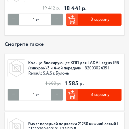
18 441 р.
19 412 р.
В корзину
шт
Смотрите также
Кольцо блокирующее КПП для LADA Largus JR5
(синхрон) 3 и 4-ой передачи
| 8200302435 |
Renault S.A.S г. Булонь
1 585 р.
1 668 р.
В корзину
шт
Рычаг передней подвески 21230 нижний левый
|