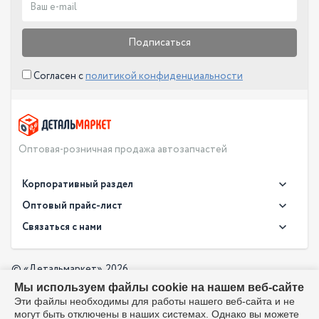
Подписаться
Согласен с
политикой конфиденциальности
Оптовая-розничная продажа автозапчастей
Корпоративный раздел
Новости
Оптовый прайс-лист
Контакты
Связаться с нами
Скачать прайс в XLS
О компании
Доставка
Скачать прайс в PDF
Оптовый прайс-лист
© «Детальмаркет», 2026
Оплата
Мы используем файлы cookie на нашем веб-сайте
Разработка:
Производители
info@detalmarket.ru
Эти файлы необходимы для работы нашего веб-сайта и не
Политика в отношении обработки персональных данных
могут быть отключены в наших системах. Однако вы можете