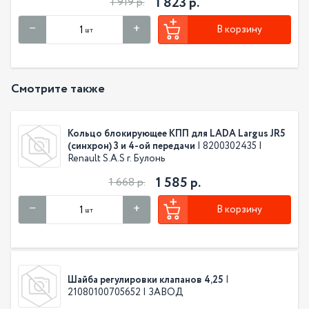
1 823 р.
1 919 р.
В корзину
шт
Смотрите также
Кольцо блокирующее КПП для LADA Largus JR5
(синхрон) 3 и 4-ой передачи
| 8200302435 |
Renault S.A.S г. Булонь
1 585 р.
1 668 р.
В корзину
шт
Шайба регулировки клапанов 4,25
|
21080100705652 | ЗАВОД