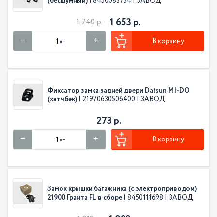
(бесшумный)
| 8450083734 | ЗАВОД
1 653 р.
1 740 р.
В корзину
шт
Фиксатор замка задней двери Datsun MI-DO
(хэтчбек)
| 21970630506400 | ЗАВОД
273 р.
В корзину
шт
Замок крышки багажника (с электроприводом)
21900 Гранта FL в сборе
| 8450111698 | ЗАВОД