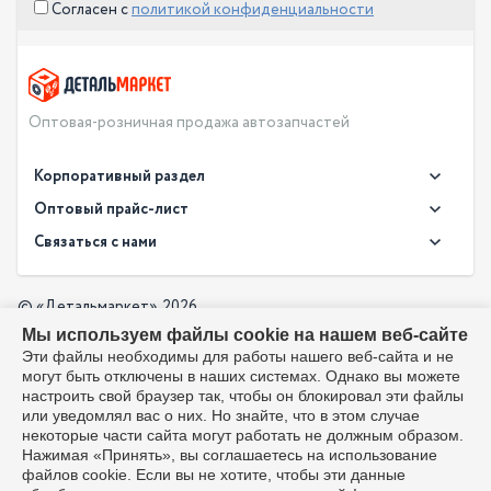
Согласен с
политикой конфиденциальности
Оптовая-розничная продажа автозапчастей
Корпоративный раздел
Новости
Оптовый прайс-лист
Контакты
Связаться с нами
Скачать прайс в XLS
О компании
Доставка
Скачать прайс в PDF
Оптовый прайс-лист
© «Детальмаркет», 2026
Оплата
Мы используем файлы cookie на нашем веб-сайте
Разработка:
Производители
info@detalmarket.ru
Эти файлы необходимы для работы нашего веб-сайта и не
Политика в отношении обработки персональных данных
могут быть отключены в наших системах. Однако вы можете
Перезвоните мне
Все упоминания товарных знаков (включая LADA и АвтоВАЗ)
настроить свой браузер так, чтобы он блокировал эти файлы
используются исключительно для указания совместимости
или уведомлял вас о них. Но знайте, что в этом случае
товаров и соответствуют положениям ст. 1487, 1484
некоторые части сайта могут работать не должным образом.
Гражданского кодекса РФ. Интернет-магазин не является
Нажимая «Принять», вы соглашаетесь на использование
официальным дистрибьютором или представителем ПАО
файлов cookie. Если вы не хотите, чтобы эти данные