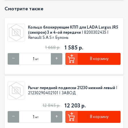
Смотрите также
Кольцо блокирующее КПП для LADA Largus JR5
(синхрон) 3 и 4-ой передачи
| 8200302435 |
Renault S.A.S г. Булонь
1 585 р.
1 668 р.
В корзину
шт
Рычаг передней подвески 21230 нижний левый
|
21230290402101 | ЗАВОД
12 203 р.
12 845 р.
В корзину
шт