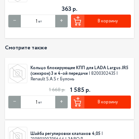
363 р.
В корзину
шт
Смотрите также
Кольцо блокирующее КПП для LADA Largus JR5
(синхрон) 3 и 4-ой передачи
| 8200302435 |
Renault S.A.S г. Булонь
1 585 р.
1 668 р.
В корзину
шт
Шайба регулировки клапанов 4,05
|