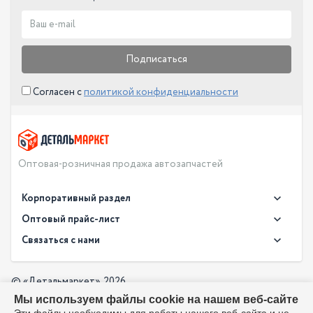
Подписаться
Согласен с
политикой конфиденциальности
Оптовая-розничная продажа автозапчастей
Корпоративный раздел
Новости
Оптовый прайс-лист
Контакты
Связаться с нами
Скачать прайс в XLS
О компании
Доставка
Скачать прайс в PDF
Оптовый прайс-лист
© «Детальмаркет», 2026
Оплата
Мы используем файлы cookie на нашем веб-сайте
Разработка:
Производители
info@detalmarket.ru