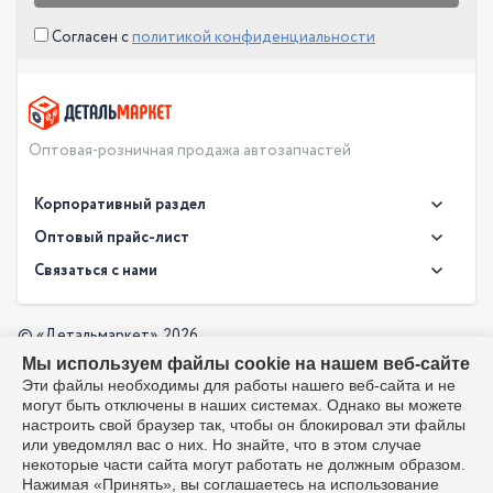
Согласен с
политикой конфиденциальности
Оптовая-розничная продажа автозапчастей
Корпоративный раздел
Новости
Оптовый прайс-лист
Контакты
Связаться с нами
Скачать прайс в XLS
О компании
Доставка
Скачать прайс в PDF
Оптовый прайс-лист
© «Детальмаркет», 2026
Оплата
Мы используем файлы cookie на нашем веб-сайте
Разработка:
Производители
info@detalmarket.ru
Эти файлы необходимы для работы нашего веб-сайта и не
Политика в отношении обработки персональных данных
могут быть отключены в наших системах. Однако вы можете
Перезвоните мне
Все упоминания товарных знаков (включая LADA и АвтоВАЗ)
настроить свой браузер так, чтобы он блокировал эти файлы
используются исключительно для указания совместимости
или уведомлял вас о них. Но знайте, что в этом случае
товаров и соответствуют положениям ст. 1487, 1484
некоторые части сайта могут работать не должным образом.
Гражданского кодекса РФ. Интернет-магазин не является
Нажимая «Принять», вы соглашаетесь на использование