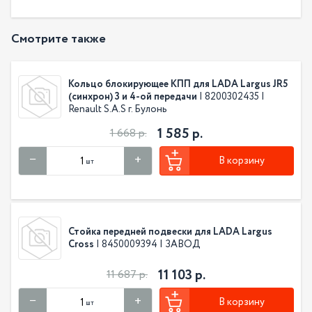
Смотрите также
Кольцо блокирующее КПП для LADA Largus JR5
(синхрон) 3 и 4-ой передачи
| 8200302435 |
Renault S.A.S г. Булонь
1 585 р.
1 668 р.
В корзину
шт
Стойка передней подвески для LADA Largus
Cross
| 8450009394 | ЗАВОД
11 103 р.
11 687 р.
В корзину
шт