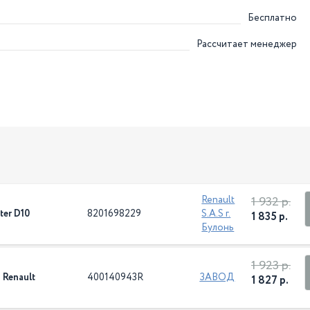
Бесплатно
Рассчитает менеджер
1 932 р.
Renault
ter D10
8201698229
S.A.S г.
1 835 р.
Булонь
1 923 р.
 Renault
400140943R
ЗАВОД
1 827 р.