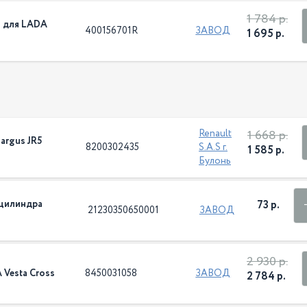
1 784 р.
и для LADA
400156701R
ЗАВОД
1 695 р.
1 668 р.
Renault
argus JR5
8200302435
S.A.S г.
1 585 р.
Булонь
 цилиндра
73 р.
21230350650001
ЗАВОД
2 930 р.
 Vesta Cross
8450031058
ЗАВОД
2 784 р.