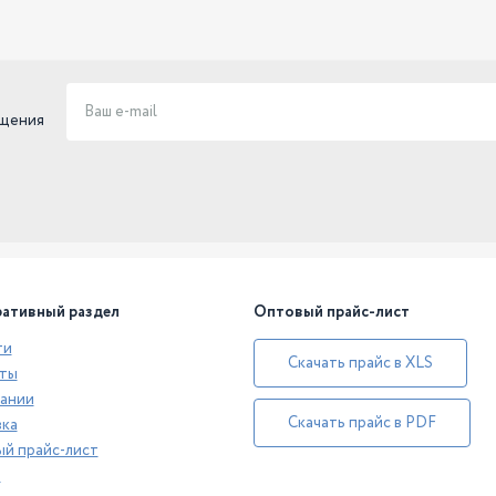
ещения
ативный раздел
Оптовый прайс-лист
ти
Скачать прайс в XLS
ты
ании
Скачать прайс в PDF
ка
й прайс-лист
а