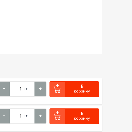
В
шт
корзину
В
шт
корзину