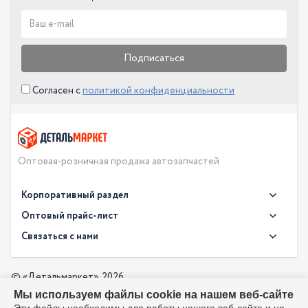
Подписаться
Согласен с
политикой конфиденциальности
Оптовая-розничная продажа автозапчастей
Корпоративный раздел
Новости
Оптовый прайс-лист
Контакты
Связаться с нами
Скачать прайс в XLS
О компании
Доставка
Скачать прайс в PDF
Оптовый прайс-лист
© «Детальмаркет», 2026
Оплата
Мы используем файлы cookie на нашем веб-сайте
Разработка:
Производители
info@detalmarket.ru