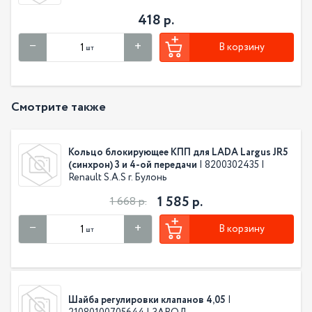
418 р.
В корзину
шт
Смотрите также
Кольцо блокирующее КПП для LADA Largus JR5
(синхрон) 3 и 4-ой передачи
| 8200302435 |
Renault S.A.S г. Булонь
1 585 р.
1 668 р.
В корзину
шт
Шайба регулировки клапанов 4,05
|