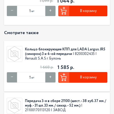
1 044 р.
1 099 р.
В корзину
шт
Смотрите также
Кольцо блокирующее КПП для LADA Largus JR5
(синхрон) 3 и 4-ой передачи
| 8200302435 |
Renault S.A.S г. Булонь
1 585 р.
1 668 р.
В корзину
шт
Передача 3-я в сборе 21100 (шест. - 38 зуб. 37 мм. /
муф. - 31 шл. 33 мм. / синхр. - 52 мм.)
|
21100170113120 | ЗАВОД