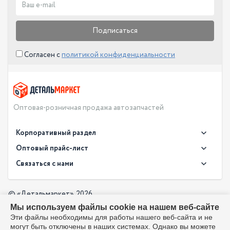
Подписаться
Согласен с
политикой конфиденциальности
Оптовая-розничная продажа автозапчастей
Корпоративный раздел
Новости
Оптовый прайс-лист
Контакты
Связаться с нами
Скачать прайс в XLS
О компании
Доставка
Скачать прайс в PDF
Оптовый прайс-лист
© «Детальмаркет», 2026
Оплата
Мы используем файлы cookie на нашем веб-сайте
Разработка:
Производители
info@detalmarket.ru
Эти файлы необходимы для работы нашего веб-сайта и не
Политика в отношении обработки персональных данных
могут быть отключены в наших системах. Однако вы можете