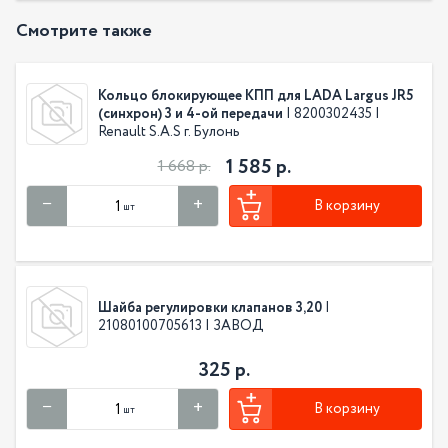
Смотрите также
Кольцо блокирующее КПП для LADA Largus JR5
(синхрон) 3 и 4-ой передачи
| 8200302435 |
Renault S.A.S г. Булонь
1 585 р.
1 668 р.
В корзину
шт
Шайба регулировки клапанов 3,20
|
21080100705613 | ЗАВОД
325 р.
В корзину
шт