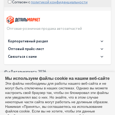
Согласен с
политикой конфиденциальности
Оптовая-розничная продажа автозапчастей
Корпоративный раздел
Новости
Оптовый прайс-лист
Контакты
Связаться с нами
Скачать прайс в XLS
О компании
Доставка
Скачать прайс в PDF
Оптовый прайс-лист
© «Детальмаркет», 2026
Оплата
Мы используем файлы cookie на нашем веб-сайте
Разработка:
Производители
info@detalmarket.ru
Эти файлы необходимы для работы нашего веб-сайта и не
Политика в отношении обработки персональных данных
могут быть отключены в наших системах. Однако вы можете
Перезвоните мне
Все упоминания товарных знаков (включая LADA и АвтоВАЗ)
настроить свой браузер так, чтобы он блокировал эти файлы
используются исключительно для указания совместимости
или уведомлял вас о них. Но знайте, что в этом случае
товаров и соответствуют положениям ст. 1487, 1484
некоторые части сайта могут работать не должным образом.
Гражданского кодекса РФ. Интернет-магазин не является
Нажимая «Принять», вы соглашаетесь на использование
официальным дистрибьютором или представителем ПАО
файлов cookie. Если вы не хотите, чтобы эти данные