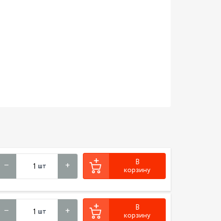
В
шт
корзину
В
шт
корзину