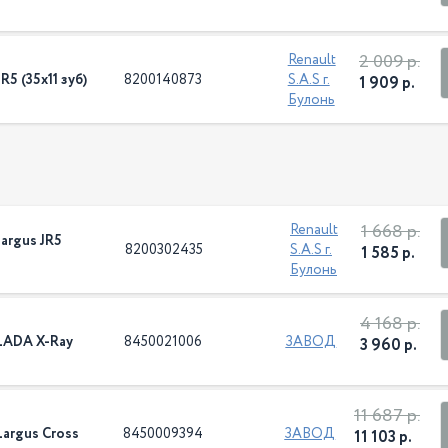
2 009 р.
Renault
5 (35х11 зуб)
8200140873
S.A.S г.
1 909 р.
Булонь
1 668 р.
Renault
argus JR5
8200302435
S.A.S г.
1 585 р.
Булонь
4 168 р.
LADA X-Ray
8450021006
ЗАВОД
3 960 р.
11 687 р.
argus Cross
8450009394
ЗАВОД
11 103 р.