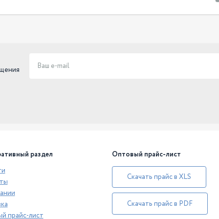
ещения
ативный раздел
Оптовый прайс-лист
ти
Скачать прайс в XLS
ты
ании
Скачать прайс в PDF
ка
й прайс-лист