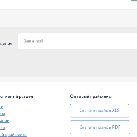
ещения
ативный раздел
Оптовый прайс-лист
ти
Скачать прайс в XLS
ты
ании
Скачать прайс в PDF
ка
й прайс-лист