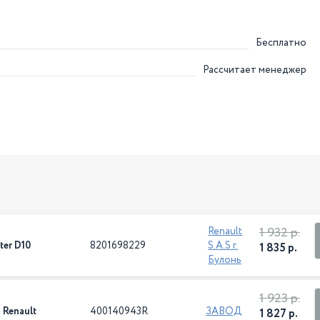
Бесплатно
Рассчитает менеджер
1 932 р.
Renault
ter D10
8201698229
S.A.S г.
1 835 р.
Булонь
1 923 р.
 Renault
400140943R
ЗАВОД
1 827 р.