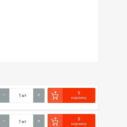
В
шт
корзину
В
шт
корзину