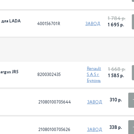
1 784 р.
и для LADA
400156701R
ЗАВОД
1 695 р.
1 668 р.
Renault
argus JR5
8200302435
S.A.S г.
1 585 р.
Булонь
310 р.
21080100705644
ЗАВОД
338 р.
21080100705626
ЗАВОД