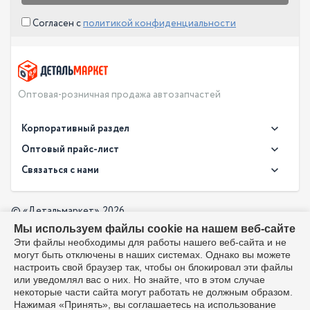
Согласен с
политикой конфиденциальности
Оптовая-розничная продажа автозапчастей
Корпоративный раздел
Новости
Оптовый прайс-лист
Контакты
Связаться с нами
Скачать прайс в XLS
О компании
Доставка
Скачать прайс в PDF
Оптовый прайс-лист
© «Детальмаркет», 2026
Оплата
Мы используем файлы cookie на нашем веб-сайте
Разработка:
Производители
info@detalmarket.ru
Эти файлы необходимы для работы нашего веб-сайта и не
Политика в отношении обработки персональных данных
могут быть отключены в наших системах. Однако вы можете
Перезвоните мне
Все упоминания товарных знаков (включая LADA и АвтоВАЗ)
настроить свой браузер так, чтобы он блокировал эти файлы
используются исключительно для указания совместимости
или уведомлял вас о них. Но знайте, что в этом случае
товаров и соответствуют положениям ст. 1487, 1484
некоторые части сайта могут работать не должным образом.
Гражданского кодекса РФ. Интернет-магазин не является
Нажимая «Принять», вы соглашаетесь на использование