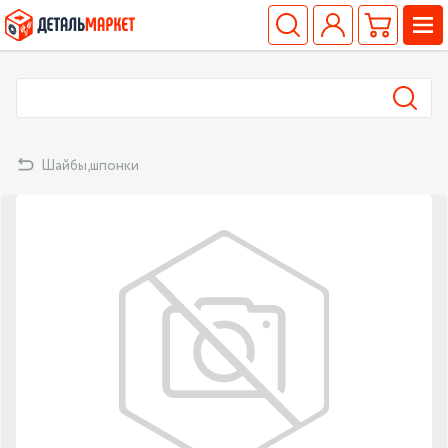
Шайбы,шпонки