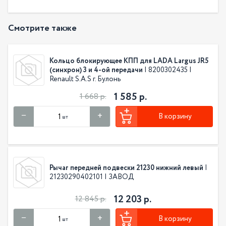
Смотрите также
Кольцо блокирующее КПП для LADA Largus JR5
(синхрон) 3 и 4-ой передачи
| 8200302435 |
Renault S.A.S г. Булонь
1 585 р.
1 668 р.
В корзину
шт
Рычаг передней подвески 21230 нижний левый
|
21230290402101 | ЗАВОД
12 203 р.
12 845 р.
В корзину
шт