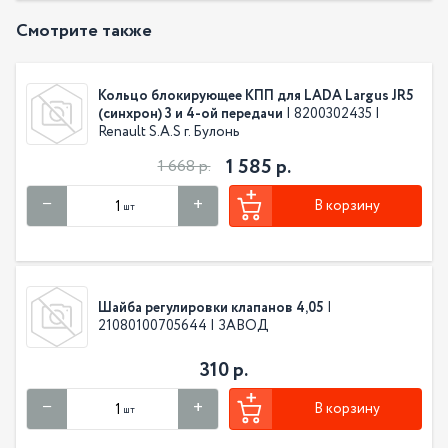
Смотрите также
Кольцо блокирующее КПП для LADA Largus JR5
(синхрон) 3 и 4-ой передачи
| 8200302435 |
Renault S.A.S г. Булонь
1 585 р.
1 668 р.
В корзину
шт
Шайба регулировки клапанов 4,05
|
21080100705644 | ЗАВОД
310 р.
В корзину
шт