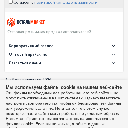
Согласен с
политикой конфиденциальности
Оптовая-розничная продажа автозапчастей
Корпоративный раздел
Новости
Оптовый прайс-лист
Контакты
Связаться с нами
Скачать прайс в XLS
О компании
Доставка
Скачать прайс в PDF
Оптовый прайс-лист
© «Детальмаркет», 2026
Оплата
Мы используем файлы cookie на нашем веб-сайте
Разработка:
Производители
info@detalmarket.ru
Эти файлы необходимы для работы нашего веб-сайта и не
Политика в отношении обработки персональных данных
могут быть отключены в наших системах. Однако вы можете
Перезвоните мне
Все упоминания товарных знаков (включая LADA и АвтоВАЗ)
настроить свой браузер так, чтобы он блокировал эти файлы
используются исключительно для указания совместимости
или уведомлял вас о них. Но знайте, что в этом случае
товаров и соответствуют положениям ст. 1487, 1484
некоторые части сайта могут работать не должным образом.
Гражданского кодекса РФ. Интернет-магазин не является
Нажимая «Принять», вы соглашаетесь на использование
официальным дистрибьютором или представителем ПАО
файлов cookie. Если вы не хотите, чтобы эти данные