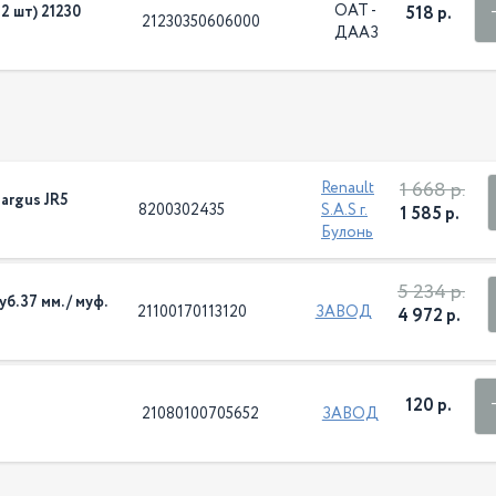
ОАТ -
2 шт) 21230
518 р.
21230350606000
ДААЗ
1 668 р.
Renault
argus JR5
8200302435
S.A.S г.
1 585 р.
Булонь
5 234 р.
б. 37 мм. / муф.
21100170113120
ЗАВОД
4 972 р.
120 р.
21080100705652
ЗАВОД