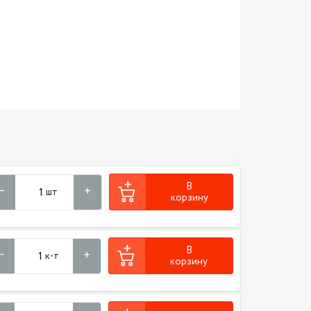
В
шт
корзину
В
к-т
корзину