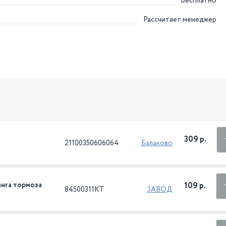
Бесплатно
Рассчитает менеджер
309 р.
21100350606064
Балаково
анга тормоза
109 р.
84500311КТ
ЗАВОД