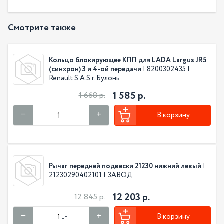
Смотрите также
Кольцо блокирующее КПП для LADA Largus JR5
(синхрон) 3 и 4-ой передачи
| 8200302435 |
Renault S.A.S г. Булонь
1 585 р.
1 668 р.
В корзину
шт
Рычаг передней подвески 21230 нижний левый
|
21230290402101 | ЗАВОД
12 203 р.
12 845 р.
В корзину
шт