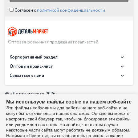
Согласен с
политикой конфиденциальности
Оптовая-розничная продажа автозапчастей
Корпоративный раздел
Новости
Оптовый прайс-лист
Контакты
Связаться с нами
Скачать прайс в XLS
О компании
Доставка
Скачать прайс в PDF
Оптовый прайс-лист
© «Детальмаркет», 2026
Оплата
Мы используем файлы cookie на нашем веб-сайте
Разработка:
Производители
info@detalmarket.ru
Эти файлы необходимы для работы нашего веб-сайта и не
Политика в отношении обработки персональных данных
могут быть отключены в наших системах. Однако вы можете
Перезвоните мне
Все упоминания товарных знаков (включая LADA и АвтоВАЗ)
настроить свой браузер так, чтобы он блокировал эти файлы
используются исключительно для указания совместимости
или уведомлял вас о них. Но знайте, что в этом случае
товаров и соответствуют положениям ст. 1487, 1484
некоторые части сайта могут работать не должным образом.
Гражданского кодекса РФ. Интернет-магазин не является
Нажимая «Принять», вы соглашаетесь на использование