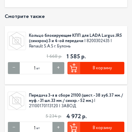
Смотрите также
Кольцо блокирующее КПП для LADA Largus JR5
(синхрон) 3 и 4-ой передачи
| 8200302435 |
Renault S.A.S г. Булонь
1 585 р.
1 668 р.
В корзину
шт
Передача 3-я в сборе 21100 (шест. - 38 зуб. 37 мм. /
муф. - 31 шл. 33 мм. / синхр. - 52 мм.)
|
21100170113120 | ЗАВОД
4 972 р.
5 234 р.
В корзину
шт