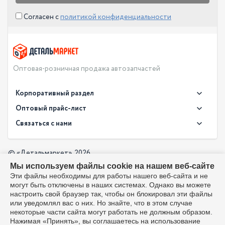
Согласен с
политикой конфиденциальности
Оптовая-розничная продажа автозапчастей
Корпоративный раздел
Новости
Оптовый прайс-лист
Контакты
Связаться с нами
Скачать прайс в XLS
О компании
Доставка
Скачать прайс в PDF
Оптовый прайс-лист
© «Детальмаркет», 2026
Оплата
Мы используем файлы cookie на нашем веб-сайте
Разработка:
Производители
info@detalmarket.ru
Эти файлы необходимы для работы нашего веб-сайта и не
Политика в отношении обработки персональных данных
могут быть отключены в наших системах. Однако вы можете
Перезвоните мне
Все упоминания товарных знаков (включая LADA и АвтоВАЗ)
настроить свой браузер так, чтобы он блокировал эти файлы
используются исключительно для указания совместимости
или уведомлял вас о них. Но знайте, что в этом случае
товаров и соответствуют положениям ст. 1487, 1484
некоторые части сайта могут работать не должным образом.
Гражданского кодекса РФ. Интернет-магазин не является
Нажимая «Принять», вы соглашаетесь на использование